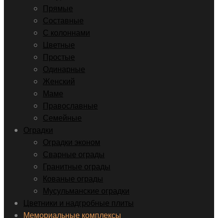
Прямые
Составные
С колоннами
Цветные
Простые
Одинарные
Женский
Маме
Православные
Семейные
Оградки
Оградки эконом
Сварные ограды
Гранитные ограды
Кованые ограды
Мусульманские оградки
Цветники и надгробные плиты
Мемориальные комплексы