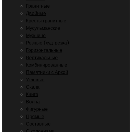
Гранитные
Двойные
Кресты гранитные
Мусульманские
Мужчине
Резные (худ. резка)
Горизонтальные
Вертикальные
Комбинированные
Памятники с Аркой
Угловые
Скала
Книга
Волна
Фигурные
Прямые
Составные
С колоннами