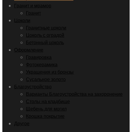
Гранит и мрамор
Гранит
Цоколи
Гранитные цоколи
Цоколь с оградой
Бетонный цоколь
Оформление
Гравировка
Фотокерамика
Украшения из бронзы
Сусальное золото
Благоустройство
Варианты Благоустройства на захоронение
Столы на кладбище
Щебень для могил
Крошка покрытие
Другое