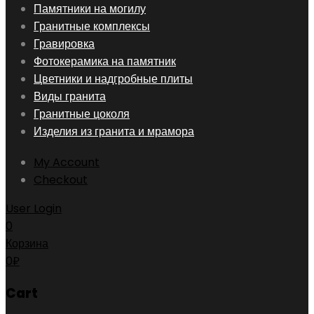
Skip
Памятники на могилу
to
Гранитные комплексы
content
Гравировка
Фотокерамика на памятник
Цветники и надгробные плиты
Виды гранита
Гранитные цоколя
Изделия из гранита и мрамора
My Account
Checkout
User Login
0
Корзина
0
₽
Cart