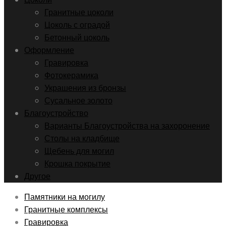
Гранитные цоколи
Цоколь с оградой
Бетонный цоколь
Оформление
Гравировка
Фотокерамика
Украшения из бронзы
Сусальное золото
Благоустройство
Варианты Благоустройства на захоронение
Столы на кладбище
Щебень для могил
Крошка покрытие
Другое
Памятники на могилу
Гранитные комплексы
Гравировка