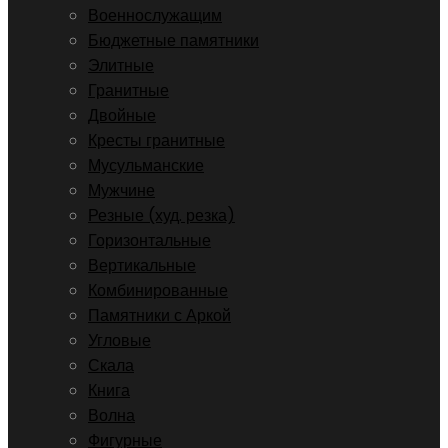
Военнослужащим
Бюджетные памятники
Элитные
Гранитные
Двойные
Кресты гранитные
Мусульманские
Мужчине
Резные (худ. резка)
Горизонтальные
Вертикальные
Комбинированные
Памятники с Аркой
Угловые
Скала
Книга
Волна
Фигурные