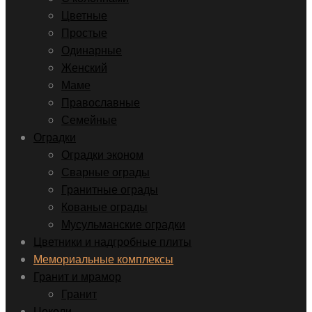
Цветные
Простые
Одинарные
Женский
Маме
Православные
Семейные
Оградки
Оградки эконом
Сварные ограды
Гранитные ограды
Кованые ограды
Мусульманские оградки
Цветники и надгробные плиты
Мемориальные комплексы
Гранит и мрамор
Гранит
Цоколи