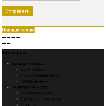
X
Напишите нам
Категории
Венки ритуальные
Венки ОПТом
Искусственные венки
Траурные венки
Памятники на могилу
Военнослужащим
Бюджетные памятники
Элитные