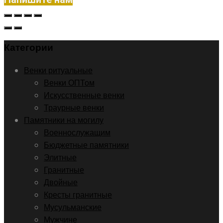
Категории
Венки ритуальные
Венки ОПТом
Искусственные венки
Траурные венки
Памятники на могилу
Военнослужащим
Бюджетные памятники
Элитные
Гранитные
Двойные
Кресты гранитные
Мусульманские
Мужчине