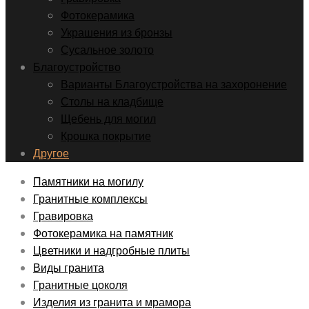
Фотокерамика
Украшения из бронзы
Сусальное золото
Благоустройство
Варианты Благоустройства на захоронение
Столы на кладбище
Щебень для могил
Крошка покрытие
Другое
Памятники на могилу
Гранитные комплексы
Гравировка
Фотокерамика на памятник
Цветники и надгробные плиты
Виды гранита
Гранитные цоколя
Изделия из гранита и мрамора