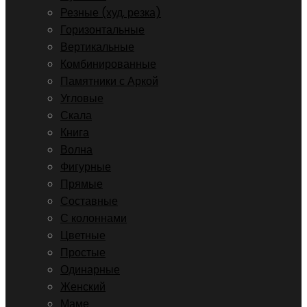
Резные (худ. резка)
Горизонтальные
Вертикальные
Комбинированные
Памятники с Аркой
Угловые
Скала
Книга
Волна
Фигурные
Прямые
Составные
С колоннами
Цветные
Простые
Одинарные
Женский
Маме