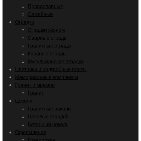
Православные
Семейные
Оградки
Оградки эконом
Сварные ограды
Гранитные ограды
Кованые ограды
Мусульманские оградки
Цветники и надгробные плиты
Мемориальные комплексы
Гранит и мрамор
Гранит
Цоколи
Гранитные цоколи
Цоколь с оградой
Бетонный цоколь
Оформление
Гравировка