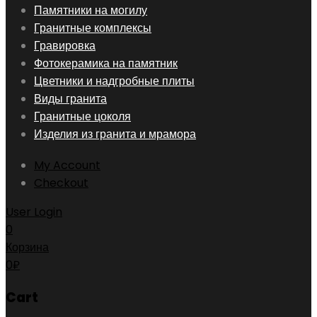
Skip
Памятники на могилу
to
Гранитные комплексы
content
Гравировка
Фотокерамика на памятник
Цветники и надгробные плиты
Виды гранита
Гранитные цоколя
Изделия из гранита и мрамора
My Account
Checkout
User Login
0
Корзина
0
₽
Cart