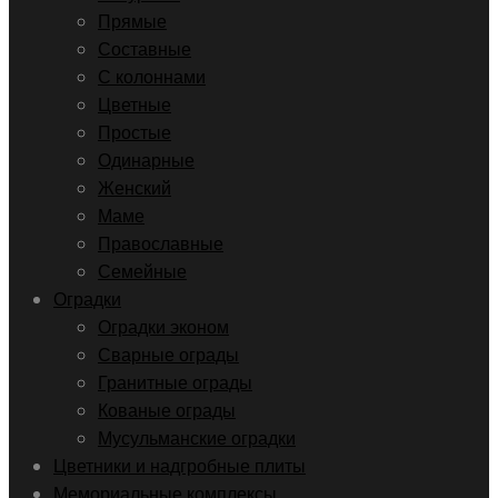
Прямые
Составные
С колоннами
Цветные
Простые
Одинарные
Женский
Маме
Православные
Семейные
Оградки
Оградки эконом
Сварные ограды
Гранитные ограды
Кованые ограды
Мусульманские оградки
Цветники и надгробные плиты
Мемориальные комплексы