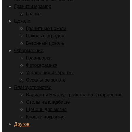
Гранит и мрамор
Гранит
Цоколи
Гранитные цоколи
Цоколь с оградой
Бетонный цоколь
Оформление
Гравировка
Фотокерамика
Украшения из бронзы
Сусальное золото
Благоустройство
Варианты Благоустройства на захоронение
Столы на кладбище
Щебень для могил
Крошка покрытие
Другое