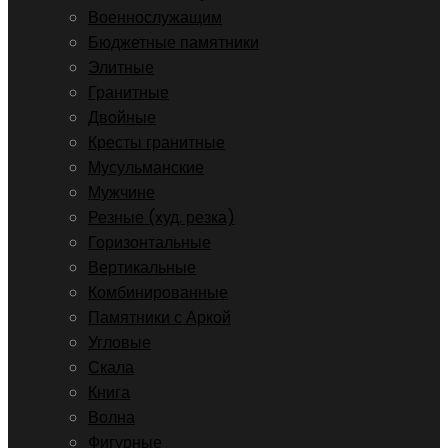
Военнослужащим
Бюджетные памятники
Элитные
Гранитные
Двойные
Кресты гранитные
Мусульманские
Мужчине
Резные (худ. резка)
Горизонтальные
Вертикальные
Комбинированные
Памятники с Аркой
Угловые
Скала
Книга
Волна
Фигурные