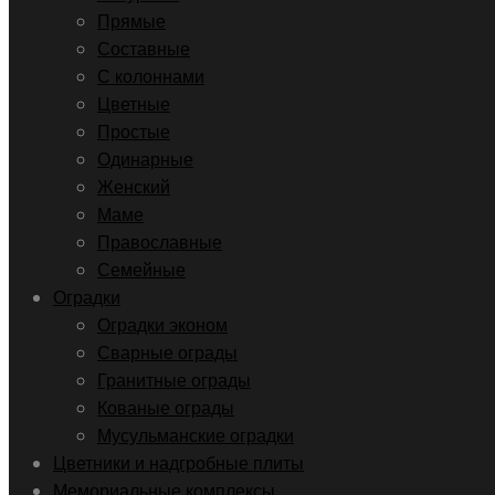
Прямые
Составные
С колоннами
Цветные
Простые
Одинарные
Женский
Маме
Православные
Семейные
Оградки
Оградки эконом
Сварные ограды
Гранитные ограды
Кованые ограды
Мусульманские оградки
Цветники и надгробные плиты
Мемориальные комплексы