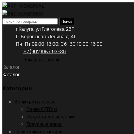
Искать:
Поиск
г.Калуга, ул.Глаголева 25Г
Г. Боровск пл. Ленина д. 41
Пн-Пт 09.00-18.00; Сб-ВС 10.00-16.00
+7(902)987 93-36
Заказать звонок
Каталог
Каталог
Категории
Венки ритуальные
Венки ОПТом
Искусственные венки
Траурные венки
Памятники на могилу