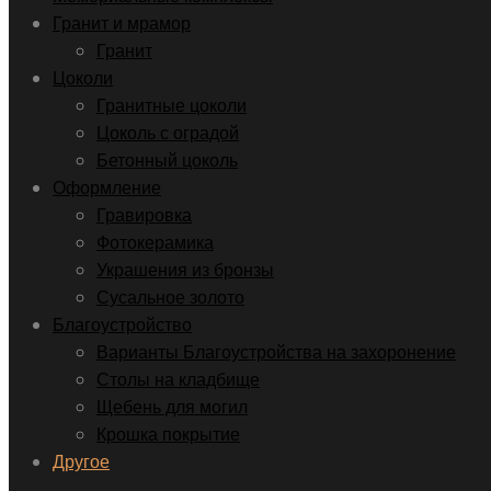
Гранит и мрамор
Гранит
Цоколи
Гранитные цоколи
Цоколь с оградой
Бетонный цоколь
Оформление
Гравировка
Фотокерамика
Украшения из бронзы
Сусальное золото
Благоустройство
Варианты Благоустройства на захоронение
Столы на кладбище
Щебень для могил
Крошка покрытие
Другое