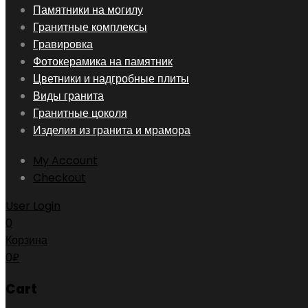
Skip
Памятники на могилу
to
Гранитные комплексы
content
Гравировка
Фотокерамика на памятник
Цветники и надгробные плиты
Виды гранита
Гранитные цоколя
Изделия из гранита и мрамора
My Account
Checkout
User Login
0
Корзина
0
₽
Cart