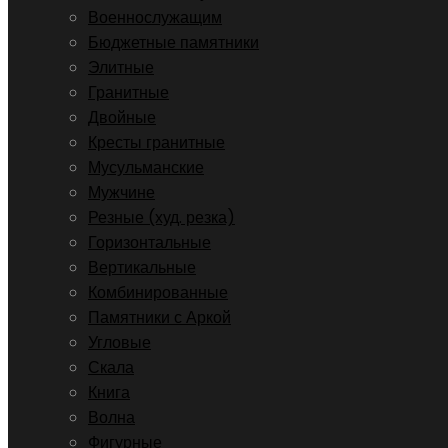
Военнослужащим
Бюджетные памятники
Элитные
Гранитные
Двойные
Кресты гранитные
Мусульманские
Мужчине
Резные (худ. резка)
Горизонтальные
Вертикальные
Комбинированные
Памятники с Аркой
Угловые
Скала
Книга
Волна
Фигурные