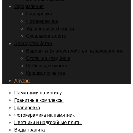
Оформление
Гравировка
Фотокерамика
Украшения из бронзы
Сусальное золото
Благоустройство
Варианты Благоустройства на захоронение
Столы на кладбище
Щебень для могил
Крошка покрытие
Другое
Памятники на могилу
Гранитные комплексы
Гравировка
Фотокерамика на памятник
Цветники и надгробные плиты
Виды гранита