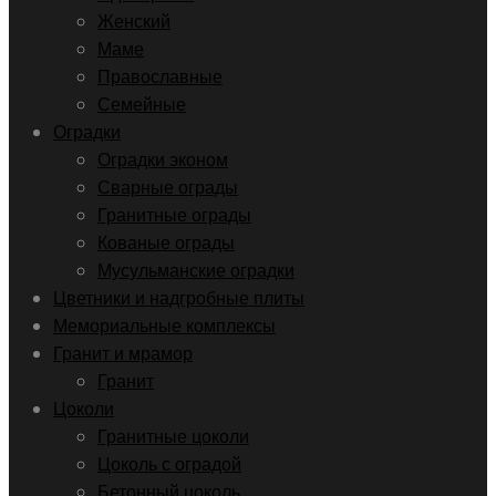
Женский
Маме
Православные
Семейные
Оградки
Оградки эконом
Сварные ограды
Гранитные ограды
Кованые ограды
Мусульманские оградки
Цветники и надгробные плиты
Мемориальные комплексы
Гранит и мрамор
Гранит
Цоколи
Гранитные цоколи
Цоколь с оградой
Бетонный цоколь