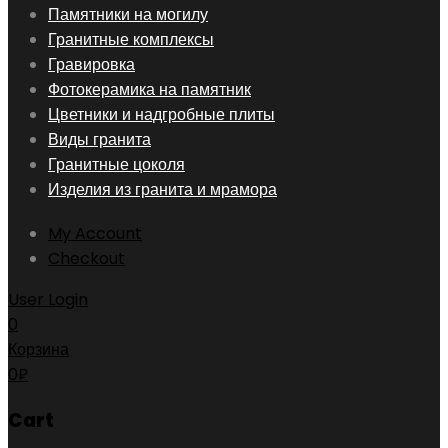
Skip
Памятники на могилу
to
Гранитные комплексы
content
Гравировка
Фотокерамика на памятник
Цветники и надгробные плиты
Виды гранита
Гранитные цоколя
Изделия из гранита и мрамора
My Account
Checkout
User Login
0
Корзина
0
₽
Cart