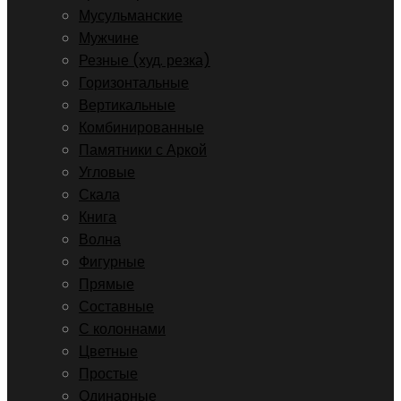
Мусульманские
Мужчине
Резные (худ. резка)
Горизонтальные
Вертикальные
Комбинированные
Памятники с Аркой
Угловые
Скала
Книга
Волна
Фигурные
Прямые
Составные
С колоннами
Цветные
Простые
Одинарные