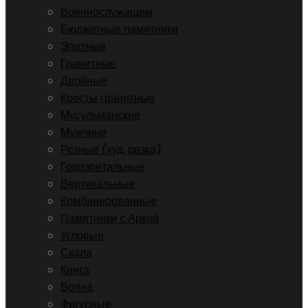
Военнослужащим
Бюджетные памятники
Элитные
Гранитные
Двойные
Кресты гранитные
Мусульманские
Мужчине
Резные (худ. резка)
Горизонтальные
Вертикальные
Комбинированные
Памятники с Аркой
Угловые
Скала
Книга
Волна
Фигурные