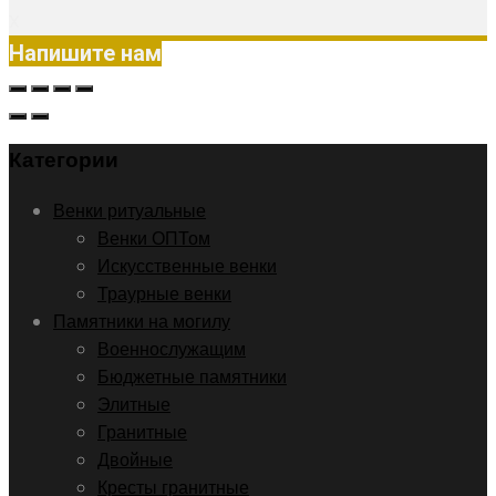
X
Напишите нам
Категории
Венки ритуальные
Венки ОПТом
Искусственные венки
Траурные венки
Памятники на могилу
Военнослужащим
Бюджетные памятники
Элитные
Гранитные
Двойные
Кресты гранитные