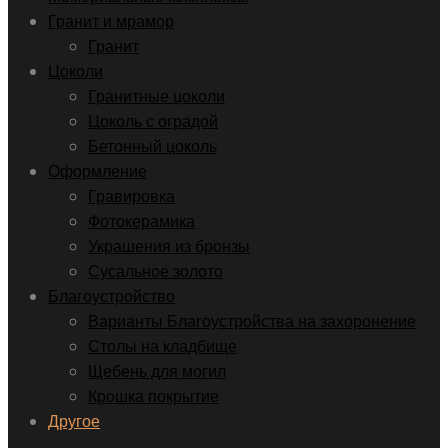
Гранит и мрамор
Гранит
Цоколи
Гранитные цоколи
Цоколь с оградой
Бетонный цоколь
Оформление
Гравировка
Фотокерамика
Украшения из бронзы
Сусальное золото
Благоустройство
Варианты Благоустройства на захоронение
Столы на кладбище
Щебень для могил
Крошка покрытие
Другое