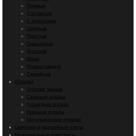
Прямые
Составные
С колоннами
Цветные
Простые
Одинарные
Женский
Маме
Православные
Семейные
Оградки
Оградки эконом
Сварные ограды
Гранитные ограды
Кованые ограды
Мусульманские оградки
Цветники и надгробные плиты
Мемориальные комплексы