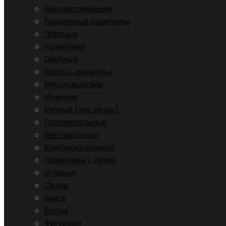
Военнослужащим
Бюджетные памятники
Элитные
Гранитные
Двойные
Кресты гранитные
Мусульманские
Мужчине
Резные (худ. резка)
Горизонтальные
Вертикальные
Комбинированные
Памятники с Аркой
Угловые
Скала
Книга
Волна
Фигурные