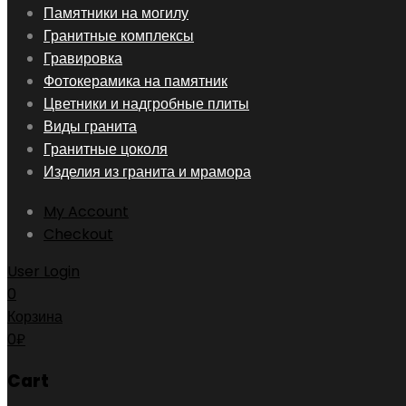
Skip
Памятники на могилу
to
Гранитные комплексы
content
Гравировка
Фотокерамика на памятник
Цветники и надгробные плиты
Виды гранита
Гранитные цоколя
Изделия из гранита и мрамора
My Account
Checkout
User Login
0
Корзина
0
₽
Cart