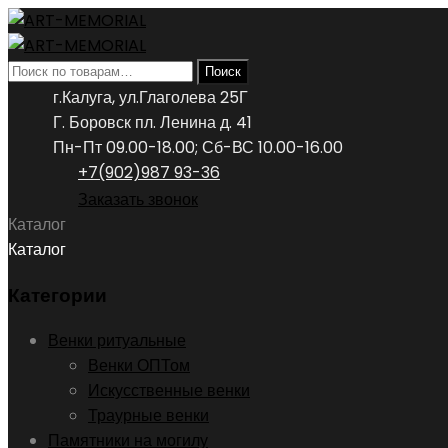
Искать:
Поиск
г.Калуга, ул.Глаголева 25Г
Г. Боровск пл. Ленина д. 41
Пн-Пт 09.00-18.00; Сб-ВС 10.00-16.00
+7(902)987 93-36
Заказать звонок
Каталог
Каталог
Категории
Венки ритуальные
Венки ОПТом
Искусственные венки
Траурные венки
Памятники на могилу