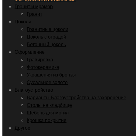
Гранит и мрамор
Гранит
Цоколи
Гранитные цоколи
Цоколь с оградой
Бетонный цоколь
Оформление
Гравировка
Фотокерамика
Украшения из бронзы
Сусальное золото
Благоустройство
Варианты Благоустройства на захоронение
Столы на кладбище
Щебень для могил
Крошка покрытие
Другое