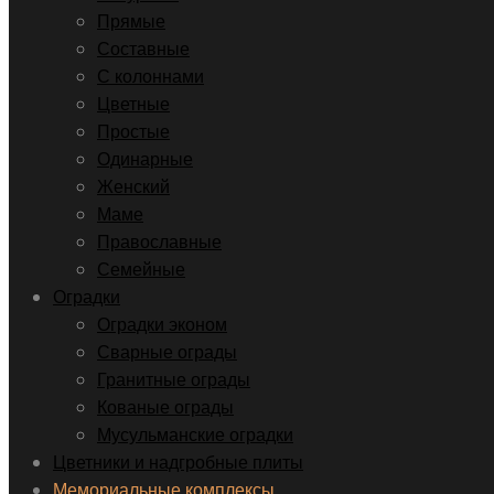
Прямые
Составные
С колоннами
Цветные
Простые
Одинарные
Женский
Маме
Православные
Семейные
Оградки
Оградки эконом
Сварные ограды
Гранитные ограды
Кованые ограды
Мусульманские оградки
Цветники и надгробные плиты
Мемориальные комплексы