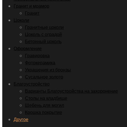
Гранит и мрамор
Гранит
Цоколи
Гранитные цоколи
Цоколь с оградой
Бетонный цоколь
Оформление
Гравировка
Фотокерамика
Украшения из бронзы
Сусальное золото
Благоустройство
Варианты Благоустройства на захоронение
Столы на кладбище
Щебень для могил
Крошка покрытие
Другое