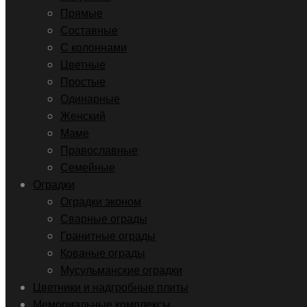
Прямые
Составные
С колоннами
Цветные
Простые
Одинарные
Женский
Маме
Православные
Семейные
Оградки
Оградки эконом
Сварные ограды
Гранитные ограды
Кованые ограды
Мусульманские оградки
Цветники и надгробные плиты
Мемориальные комплексы