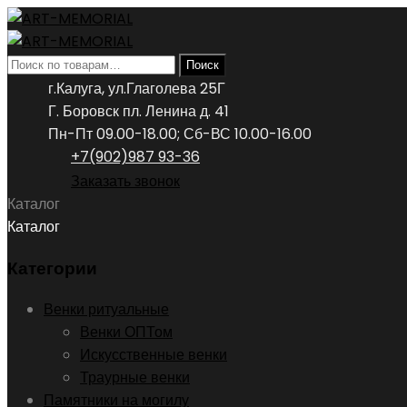
Искать:
Поиск
г.Калуга, ул.Глаголева 25Г
Г. Боровск пл. Ленина д. 41
Пн-Пт 09.00-18.00; Сб-ВС 10.00-16.00
+7(902)987 93-36
Заказать звонок
Каталог
Каталог
Категории
Венки ритуальные
Венки ОПТом
Искусственные венки
Траурные венки
Памятники на могилу