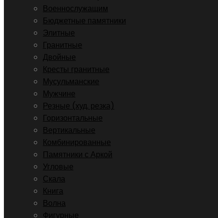
Военнослужащим
Бюджетные памятники
Элитные
Гранитные
Двойные
Кресты гранитные
Мусульманские
Мужчине
Резные (худ. резка)
Горизонтальные
Вертикальные
Комбинированные
Памятники с Аркой
Угловые
Скала
Книга
Волна
Фигурные