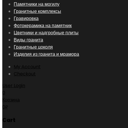
Skip
Памятники на могилу
to
Гранитные комплексы
content
Гравировка
Фотокерамика на памятник
Цветники и надгробные плиты
Виды гранита
Гранитные цоколя
Изделия из гранита и мрамора
My Account
Checkout
User Login
0
Корзина
0
₽
Cart