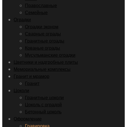
Православные
Семейные
Оградки
Оградки эконом
Сварные ограды
Гранитные ограды
Кованые ограды
Мусульманские оградки
Цветники и надгробные плиты
Мемориальные комплексы
Гранит и мрамор
Гранит
Цоколи
Гранитные цоколи
Цоколь с оградой
Бетонный цоколь
Оформление
Гравировка