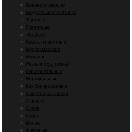
Военнослужащим
Бюджетные памятники
Элитные
Гранитные
Двойные
Кресты гранитные
Мусульманские
Мужчине
Резные (худ. резка)
Горизонтальные
Вертикальные
Комбинированные
Памятники с Аркой
Угловые
Скала
Книга
Волна
Фигурные