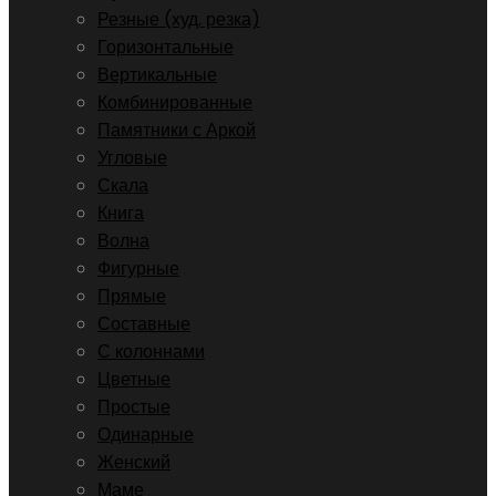
Резные (худ. резка)
Горизонтальные
Вертикальные
Комбинированные
Памятники с Аркой
Угловые
Скала
Книга
Волна
Фигурные
Прямые
Составные
С колоннами
Цветные
Простые
Одинарные
Женский
Маме