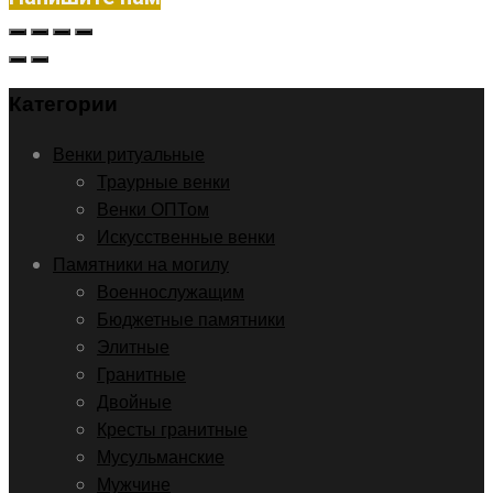
Категории
Венки ритуальные
Траурные венки
Венки ОПТом
Искусственные венки
Памятники на могилу
Военнослужащим
Бюджетные памятники
Элитные
Гранитные
Двойные
Кресты гранитные
Мусульманские
Мужчине