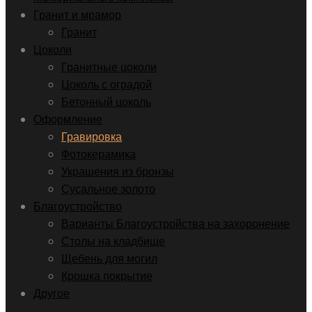
Гранит и мрамор
Гранит
Цоколи
Гранитные цоколи
Цоколь с оградой
Бетонный цоколь
Оформление
Гравировка
Фотокерамика
Украшения из бронзы
Сусальное золото
Благоустройство
Варианты Благоустройства на захоронение
Столы на кладбище
Щебень для могил
Крошка покрытие
Другое