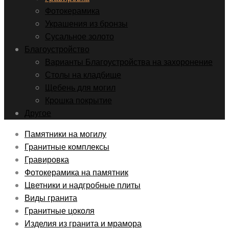
Фотокерамика
Украшения из бронзы
Сусальное золото
Благоустройство
Варианты Благоустройства на захоронение
Столы на кладбище
Щебень для могил
Крошка покрытие
Другое
Памятники на могилу
Гранитные комплексы
Гравировка
Фотокерамика на памятник
Цветники и надгробные плиты
Виды гранита
Гранитные цоколя
Изделия из гранита и мрамора