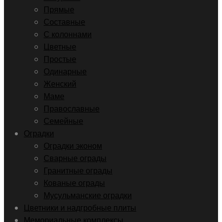
Прямые
Составные
С колоннами
Цветные
Простые
Одинарные
Женский
Маме
Православные
Семейные
Оградки
Оградки эконом
Сварные ограды
Гранитные ограды
Кованые ограды
Мусульманские оградки
Цветники и надгробные плиты
Мемориальные комплексы