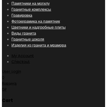
Skip
Памятники на могилу
to
Гранитные комплексы
content
Гравировка
Фотокерамика на памятник
Цветники и надгробные плиты
Виды гранита
Гранитные цоколя
Изделия из гранита и мрамора
My Account
Checkout
User Login
0
Корзина
0
₽
Cart