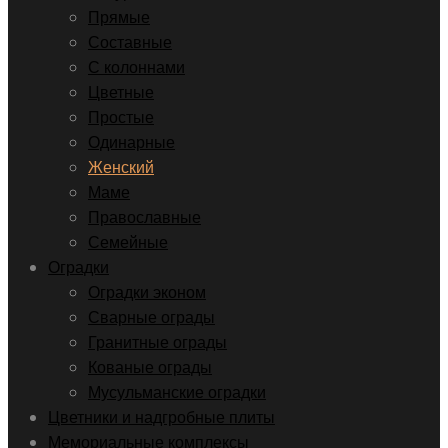
Прямые
Составные
С колоннами
Цветные
Простые
Одинарные
Женский
Маме
Православные
Семейные
Оградки
Оградки эконом
Сварные ограды
Гранитные ограды
Кованые ограды
Мусульманские оградки
Цветники и надгробные плиты
Мемориальные комплексы