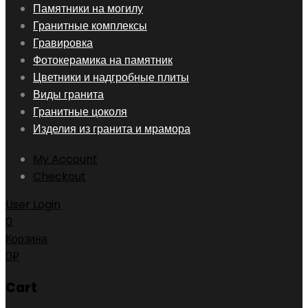
Skip
Памятники на могилу
to
Гранитные комплексы
content
Гравировка
Фотокерамика на памятник
Цветники и надгробные плиты
Виды гранита
Гранитные цоколя
Изделия из гранита и мрамора
My Account
Checkout
User Login
0
Корзина
0
₽
Cart