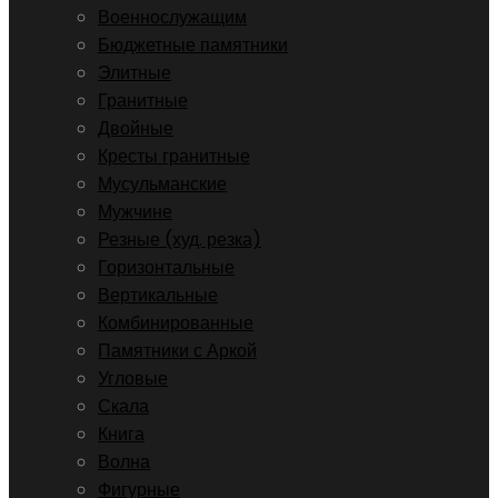
Военнослужащим
Бюджетные памятники
Элитные
Гранитные
Двойные
Кресты гранитные
Мусульманские
Мужчине
Резные (худ. резка)
Горизонтальные
Вертикальные
Комбинированные
Памятники с Аркой
Угловые
Скала
Книга
Волна
Фигурные