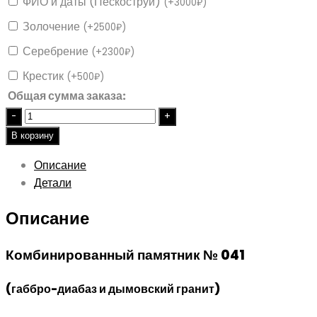
ФИО и даты (Пескоструй)
(
+
3000
₽
)
Золочение
(
+
2500
₽
)
Серебрение
(
+
2300
₽
)
Крестик
(
+
500
₽
)
Общая сумма заказа:
Quantity
В корзину
Описание
Детали
Описание
Комбинированный памятник № 041
(габбро-диабаз и дымовский гранит)