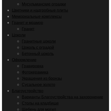
Мусульманские оградки
Цветники и надгробные плиты
Мемориальные комплексы
Гранит и мрамор
Гранит
Цоколи
Гранитные цоколи
Цоколь с оградой
Бетонный цоколь
Оформление
Гравировка
Фотокерамика
Украшения из бронзы
Сусальное золото
Благоустройство
Варианты Благоустройства на захоронение
Столы на кладбище
Щебень для могил