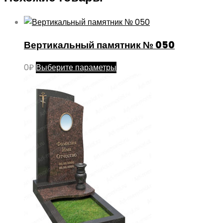
Вертикальный памятник № 050
Этот
0
₽
Выберите параметры
товар
имеет
несколько
вариаций.
Опции
можно
выбрать
на
странице
товара.