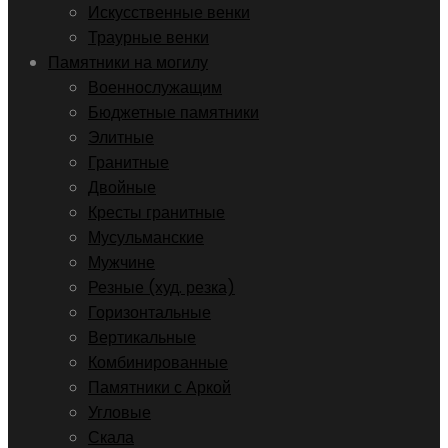
Искусственные венки
Траурные венки
Памятники на могилу
Военнослужащим
Бюджетные памятники
Элитные
Гранитные
Двойные
Кресты гранитные
Мусульманские
Мужчине
Резные (худ. резка)
Горизонтальные
Вертикальные
Комбинированные
Памятники с Аркой
Угловые
Скала