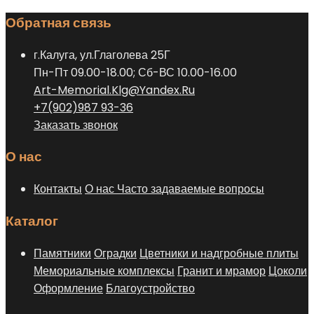
Опции
товара.
Обратная связь
можно
выбрать
г.Калуга, ул.Глаголева 25Г
на
Пн-Пт 09.00-18.00; Сб-ВС 10.00-16.00
странице
Art-Memorial.Klg@Yandex.Ru
товара.
+7(902)987 93-36
Заказать звонок
О нас
Контакты
О нас
Часто задаваемые вопросы
Каталог
Памятники
Оградки
Цветники и надгробные плиты
Мемориальные комплексы
Гранит и мрамор
Цоколи
Оформление
Благоустройство