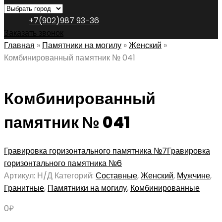
+7(902)987 93-36
Заказать звонок
Главная
»
Памятники на могилу
»
Женский
»
Комбинированный памятник № 041
Комбинированный
памятник № 041
Гравировка горизонтального памятника №7
Гравировка
горизонтального памятника №6
Артикул:
Н/Д
Категорий:
Составные
,
Женский
,
Мужчине
,
Гранитные
,
Памятники на могилу
,
Комбинированные
0
₽