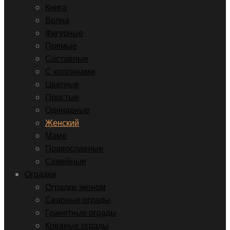
Книга
Волна
Фигурные
Прямые
Составные
С колоннами
Цветные
Простые
Одинарные
Женский
Маме
Православные
Семейные
Оградки
Оградки эконом
Сварные ограды
Гранитные ограды
Кованые ограды