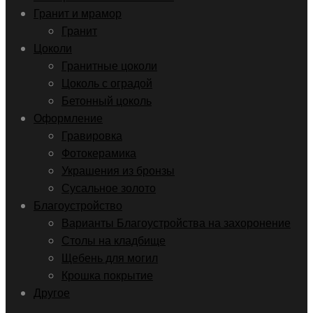
Гранит и мрамор
Гранит
Цоколи
Гранитные цоколи
Цоколь с оградой
Бетонный цоколь
Оформление
Гравировка
Фотокерамика
Украшения из бронзы
Сусальное золото
Благоустройство
Варианты Благоустройства на захоронение
Столы на кладбище
Щебень для могил
Крошка покрытие
Другое