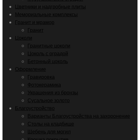
Цветники и надгробные плиты
Мемориальные комплексы
Гранит и мрамор
Гранит
Цоколи
Гранитные цоколи
Цоколь с оградой
Бетонный цоколь
Оформление
Гравировка
Фотокерамика
Украшения из бронзы
Сусальное золото
Благоустройство
Варианты Благоустройства на захоронение
Столы на кладбище
Щебень для могил
Крошка покрытие