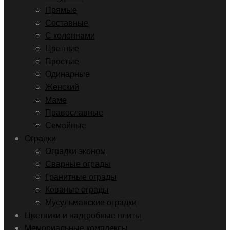
Прямые
Составные
С колоннами
Цветные
Простые
Одинарные
Женский
Маме
Православные
Семейные
Оградки
Оградки эконом
Сварные ограды
Гранитные ограды
Кованые ограды
Мусульманские оградки
Цветники и надгробные плиты
Мемориальные комплексы