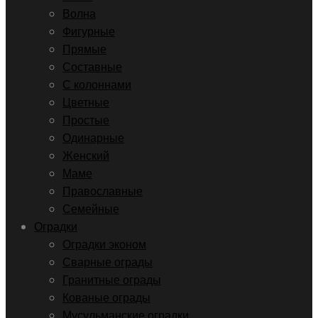
Волна
Фигурные
Прямые
Составные
С колоннами
Цветные
Простые
Одинарные
Женский
Маме
Православные
Семейные
Оградки
Оградки эконом
Сварные ограды
Гранитные ограды
Кованые ограды
Мусульманские оградки