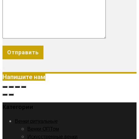
X
Напишите нам
Категории
Венки ритуальные
Венки ОПТом
Искусственные венки