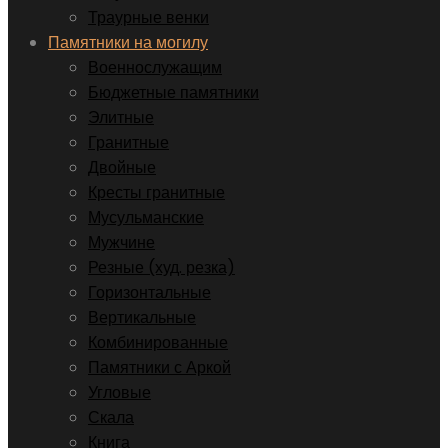
Траурные венки
Памятники на могилу
Военнослужащим
Бюджетные памятники
Элитные
Гранитные
Двойные
Кресты гранитные
Мусульманские
Мужчине
Резные (худ. резка)
Горизонтальные
Вертикальные
Комбинированные
Памятники с Аркой
Угловые
Скала
Книга