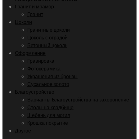
Гранит и мрамор
Гранит
Цоколи
Гранитные цоколи
Цоколь с оградой
Бетонный цоколь
Оформление
Гравировка
Фотокерамика
Украшения из бронзы
Сусальное золото
Благоустройство
Варианты Благоустройства на захоронение
Столы на кладбище
Щебень для могил
Крошка покрытие
Другое