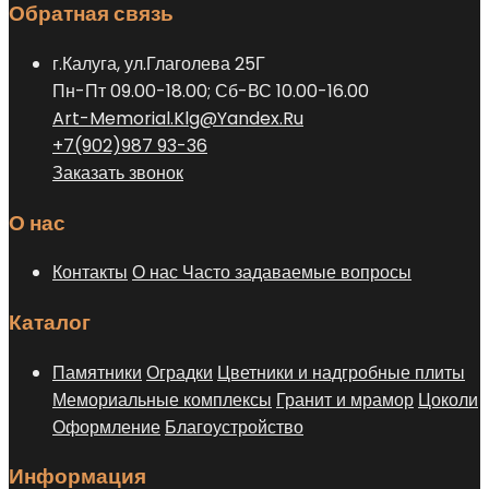
Обратная связь
можно
выбрать
г.Калуга, ул.Глаголева 25Г
на
Пн-Пт 09.00-18.00; Сб-ВС 10.00-16.00
странице
Art-Memorial.Klg@Yandex.Ru
товара.
+7(902)987 93-36
Заказать звонок
О нас
Контакты
О нас
Часто задаваемые вопросы
Каталог
Памятники
Оградки
Цветники и надгробные плиты
Мемориальные комплексы
Гранит и мрамор
Цоколи
Оформление
Благоустройство
Информация