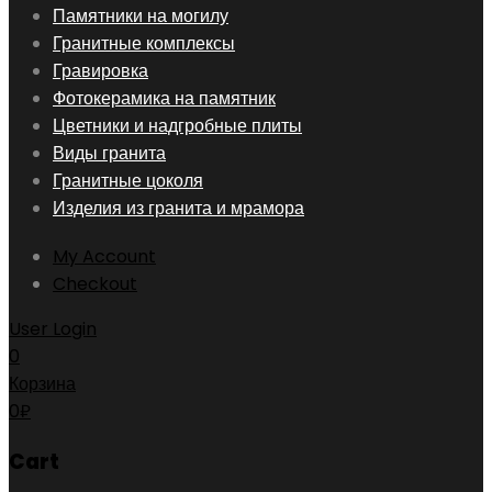
Skip
Памятники на могилу
to
Гранитные комплексы
content
Гравировка
Фотокерамика на памятник
Цветники и надгробные плиты
Виды гранита
Гранитные цоколя
Изделия из гранита и мрамора
My Account
Checkout
User Login
0
Корзина
0
₽
Cart