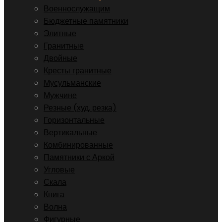
Военнослужащим
Бюджетные памятники
Элитные
Гранитные
Двойные
Кресты гранитные
Мусульманские
Мужчине
Резные (худ. резка)
Горизонтальные
Вертикальные
Комбинированные
Памятники с Аркой
Угловые
Скала
Книга
Волна
Фигурные