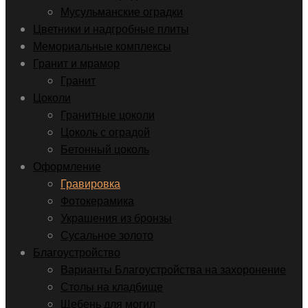
Мусульманские оградки
Цветники и надгробные плиты
Мемориальные комплексы
Гранит и мрамор
Гранит
Цоколи
Гранитные цоколи
Цоколь с оградой
Бетонный цоколь
Оформление
Гравировка
Фотокерамика
Украшения из бронзы
Сусальное золото
Благоустройство
Варианты Благоустройства на захоронение
Столы на кладбище
Щебень для могил