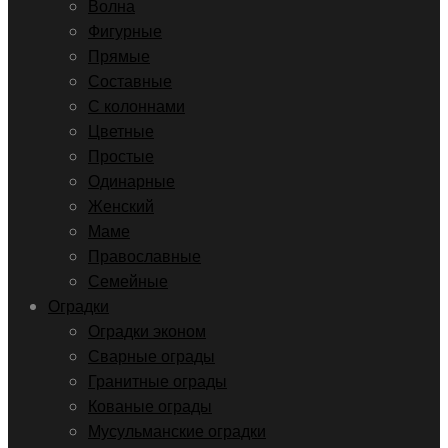
Волна
Фигурные
Прямые
Составные
С колоннами
Цветные
Простые
Одинарные
Женский
Маме
Православные
Семейные
Оградки
Оградки эконом
Сварные ограды
Гранитные ограды
Кованые ограды
Мусульманские оградки