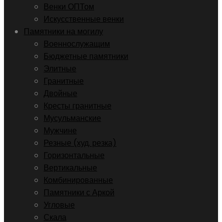
Венки ОПТом
Искусственные венки
Памятники на могилу
Военнослужащим
Бюджетные памятники
Элитные
Гранитные
Двойные
Кресты гранитные
Мусульманские
Мужчине
Резные (худ. резка)
Горизонтальные
Вертикальные
Комбинированные
Памятники с Аркой
Угловые
Скала