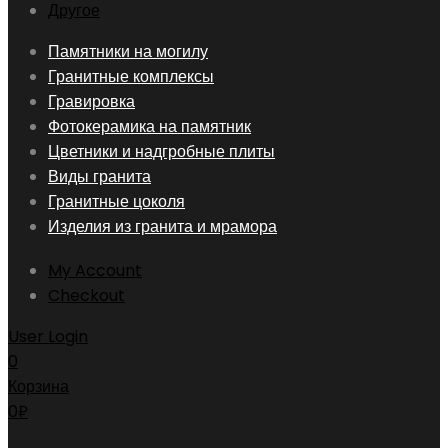
Другое
Skip
Памятники на могилу
to
Гранитные комплексы
content
Гравировка
Фотокерамика на памятник
Цветники и надгробные плиты
Виды гранита
Гранитные цоколя
Изделия из гранита и мрамора
My Account
Checkout
User Login
0
Корзина
0
₽