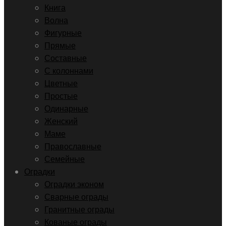
Книга
Волна
Фигурные
Прямые
Составные
С колоннами
Цветные
Простые
Одинарные
Женский
Маме
Православные
Семейные
Оградки
Оградки эконом
Сварные ограды
Гранитные ограды
Кованые ограды