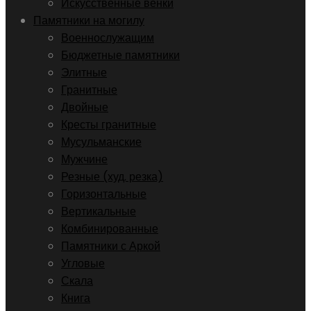
Искусственные венки
Памятники на могилу
Военнослужащим
Бюджетные памятники
Элитные
Гранитные
Двойные
Кресты гранитные
Мусульманские
Мужчине
Резные (худ. резка)
Горизонтальные
Вертикальные
Комбинированные
Памятники с Аркой
Угловые
Скала
Книга