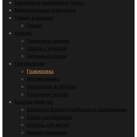
Цветники и надгробные плиты
Мемориальные комплексы
Гранит и мрамор
Гранит
Цоколи
Гранитные цоколи
Цоколь с оградой
Бетонный цоколь
Оформление
Гравировка
Фотокерамика
Украшения из бронзы
Сусальное золото
Благоустройство
Варианты Благоустройства на захоронение
Столы на кладбище
Щебень для могил
Крошка покрытие