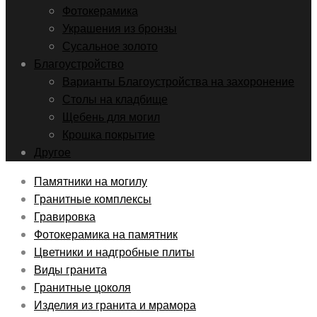
Фотокерамика
Украшения из бронзы
Сусальное золото
Благоустройство
Варианты Благоустройства на захоронение
Столы на кладбище
Щебень для могил
Крошка покрытие
Другое
Памятники на могилу
Гранитные комплексы
Гравировка
Фотокерамика на памятник
Цветники и надгробные плиты
Виды гранита
Гранитные цоколя
Изделия из гранита и мрамора