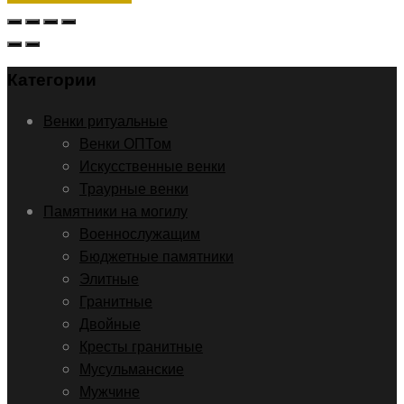
Категории
Венки ритуальные
Венки ОПТом
Искусственные венки
Траурные венки
Памятники на могилу
Военнослужащим
Бюджетные памятники
Элитные
Гранитные
Двойные
Кресты гранитные
Мусульманские
Мужчине