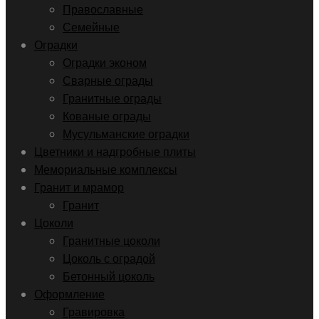
Православные
Семейные
Оградки
Оградки эконом
Сварные ограды
Гранитные ограды
Кованые ограды
Мусульманские оградки
Цветники и надгробные плиты
Мемориальные комплексы
Гранит и мрамор
Гранит
Цоколи
Гранитные цоколи
Цоколь с оградой
Бетонный цоколь
Оформление
Гравировка