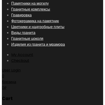
Skip
Памятники на могилу
to
Гранитные комплексы
content
Гравировка
Фотокерамика на памятник
Цветники и надгробные плиты
Виды гранита
Гранитные цоколя
Изделия из гранита и мрамора
My Account
Checkout
User Login
0
Корзина
0
₽
Cart