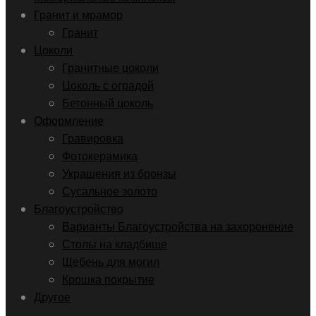
Гранит и мрамор
Гранит
Цоколи
Гранитные цоколи
Цоколь с оградой
Бетонный цоколь
Оформление
Гравировка
Фотокерамика
Украшения из бронзы
Сусальное золото
Благоустройство
Варианты Благоустройства на захоронение
Столы на кладбище
Щебень для могил
Крошка покрытие
Другое