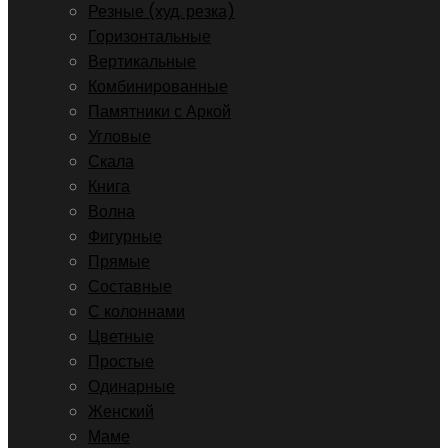
Резные (худ. резка)
Горизонтальные
Вертикальные
Комбинированные
Памятники с Аркой
Угловые
Скала
Книга
Волна
Фигурные
Прямые
Составные
С колоннами
Цветные
Простые
Одинарные
Женский
Маме