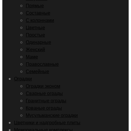
Прямые
Составные
С колоннами
Цветные
Простые
Одинарные
Женский
Маме
Православные
Семейные
Оградки
Оградки эконом
Сварные ограды
Гранитные ограды
Кованые ограды
Мусульманские оградки
Цветники и надгробные плиты
Мемориальные комплексы