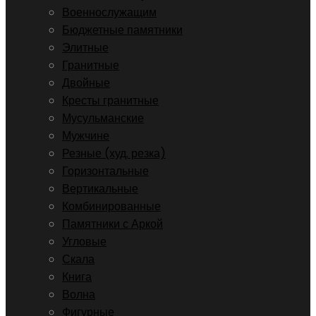
Военнослужащим
Бюджетные памятники
Элитные
Гранитные
Двойные
Кресты гранитные
Мусульманские
Мужчине
Резные (худ. резка)
Горизонтальные
Вертикальные
Комбинированные
Памятники с Аркой
Угловые
Скала
Книга
Волна
Фигурные