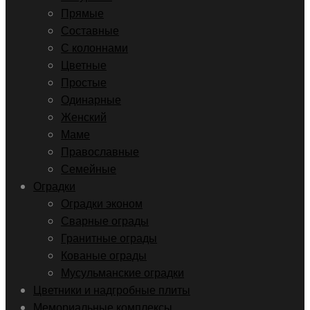
Прямые
Составные
С колоннами
Цветные
Простые
Одинарные
Женский
Маме
Православные
Семейные
Оградки
Оградки эконом
Сварные ограды
Гранитные ограды
Кованые ограды
Мусульманские оградки
Цветники и надгробные плиты
Мемориальные комплексы