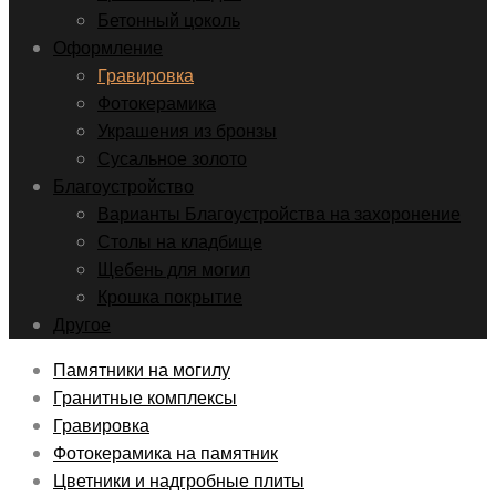
Бетонный цоколь
Оформление
Гравировка
Фотокерамика
Украшения из бронзы
Сусальное золото
Благоустройство
Варианты Благоустройства на захоронение
Столы на кладбище
Щебень для могил
Крошка покрытие
Другое
Памятники на могилу
Гранитные комплексы
Гравировка
Фотокерамика на памятник
Цветники и надгробные плиты