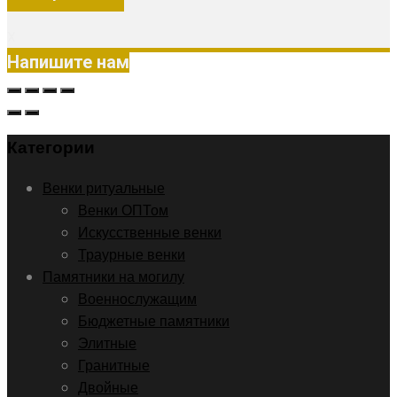
X
Напишите нам
Категории
Венки ритуальные
Венки ОПТом
Искусственные венки
Траурные венки
Памятники на могилу
Военнослужащим
Бюджетные памятники
Элитные
Гранитные
Двойные