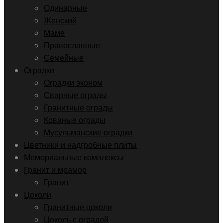
Одинарные
Женский
Маме
Православные
Семейные
Оградки
Оградки эконом
Сварные ограды
Гранитные ограды
Кованые ограды
Мусульманские оградки
Цветники и надгробные плиты
Мемориальные комплексы
Гранит и мрамор
Гранит
Цоколи
Гранитные цоколи
Цоколь с оградой