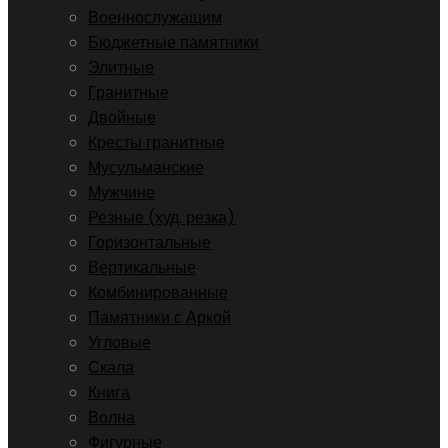
Военнослужащим
Бюджетные памятники
Элитные
Гранитные
Двойные
Кресты гранитные
Мусульманские
Мужчине
Резные (худ. резка)
Горизонтальные
Вертикальные
Комбинированные
Памятники с Аркой
Угловые
Скала
Книга
Волна
Фигурные