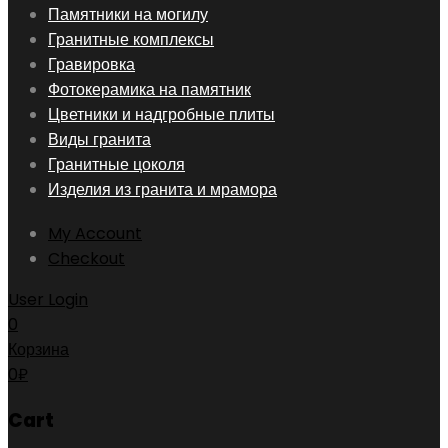
Skip
Памятники на могилу
to
Гранитные комплексы
content
Гравировка
Фотокерамика на памятник
Цветники и надгробные плиты
Виды гранита
Гранитные цоколя
Изделия из гранита и мрамора
My Account
Checkout
User Login
0
Корзина
0
₽
Cart