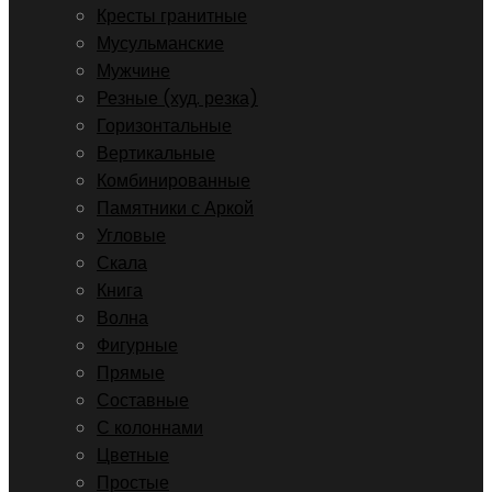
Кресты гранитные
Мусульманские
Мужчине
Резные (худ. резка)
Горизонтальные
Вертикальные
Комбинированные
Памятники с Аркой
Угловые
Скала
Книга
Волна
Фигурные
Прямые
Составные
С колоннами
Цветные
Простые