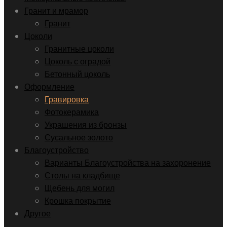
Гранит и мрамор
Гранит
Цоколи
Гранитные цоколи
Цоколь с оградой
Бетонный цоколь
Оформление
Гравировка
Фотокерамика
Украшения из бронзы
Сусальное золото
Благоустройство
Варианты Благоустройства на захоронение
Столы на кладбище
Щебень для могил
Крошка покрытие
Другое