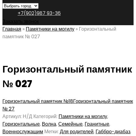
+7(902)987 93-36
Заказать звонок
Главная
»
Памятники на могилу
»
Горизонтальный
памятник № 027
Горизонтальный памятник
№ 027
Горизонтальный памятник №18
Горизонтальный памятник
№ 27
Артикул:
Н/Д
Категорий:
Памятники на могилу
,
Горизонтальные
,
Волна
,
Семейные
,
Гранитные
,
Военнослужащим
Метки:
Для родителей
,
Габбро-диабаз
,