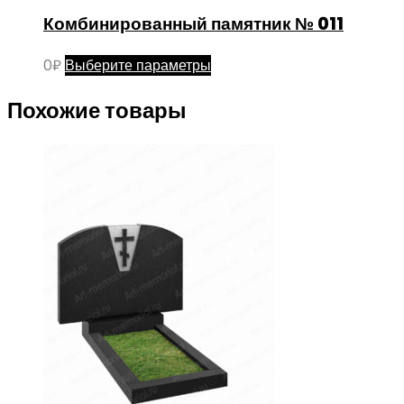
Комбинированный памятник № 011
Этот
0
₽
Выберите параметры
товар
Похожие товары
имеет
несколько
вариаций.
Опции
можно
выбрать
на
странице
товара.