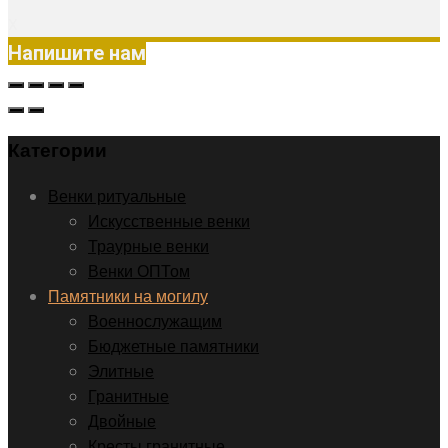
X
Напишите нам
Категории
Венки ритуальные
Искусственные венки
Траурные венки
Венки ОПТом
Памятники на могилу
Военнослужащим
Бюджетные памятники
Элитные
Гранитные
Двойные
Кресты гранитные