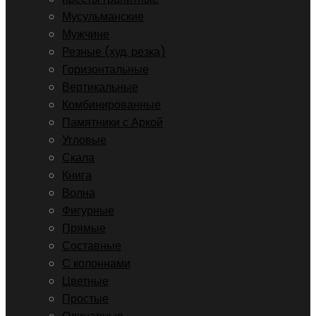
Мусульманские
Мужчине
Резные (худ. резка)
Горизонтальные
Вертикальные
Комбинированные
Памятники с Аркой
Угловые
Скала
Книга
Волна
Фигурные
Прямые
Составные
С колоннами
Цветные
Простые