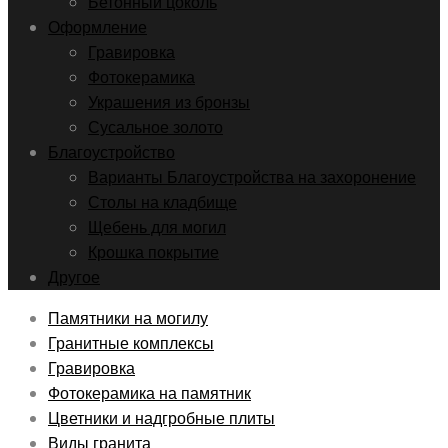
Бетонный цоколь
Оформление
Гравировка
Фотокерамика
Украшения из бронзы
Сусальное золото
Благоустройство
Варианты Благоустройства на захоронение
Столы на кладбище
Щебень для могил
Крошка покрытие
Другое
Памятники на могилу
Гранитные комплексы
Гравировка
Фотокерамика на памятник
Цветники и надгробные плиты
Виды гранита