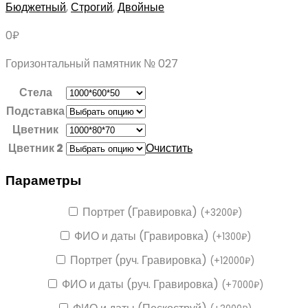
Бюджетный
,
Строгий
,
Двойные
0
₽
Горизонтальный памятник № 027
Стела
Подставка
Цветник
Цветник 2
Очистить
Параметры
Портрет (Гравировка)
(
+
3200
₽
)
ФИО и даты (Гравировка)
(
+
1300
₽
)
Портрет (руч. Гравировка)
(
+
12000
₽
)
ФИО и даты (руч. Гравировка)
(
+
7000
₽
)