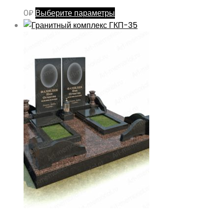
Этот
0
₽
Выберите параметры
товар
имеет
несколько
вариаций.
Опции
можно
выбрать
на
странице
товара.