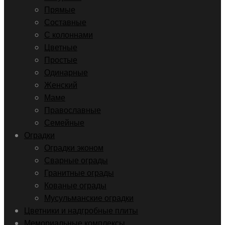
Прямые
Составные
С колоннами
Цветные
Простые
Одинарные
Женский
Маме
Православные
Семейные
Оградки
Оградки эконом
Сварные ограды
Гранитные ограды
Кованые ограды
Мусульманские оградки
Цветники и надгробные плиты
Мемориальные комплексы