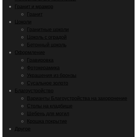
Гранит и мрамор
Гранит
Цоколи
Гранитные цоколи
Цоколь с оградой
Бетонный цоколь
Оформление
Гравировка
Фотокерамика
Украшения из бронзы
Сусальное золото
Благоустройство
Варианты Благоустройства на захоронение
Столы на кладбище
Щебень для могил
Крошка покрытие
Другое