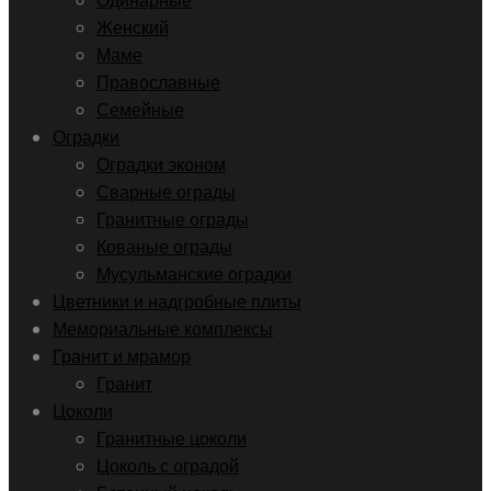
Одинарные
Женский
Маме
Православные
Семейные
Оградки
Оградки эконом
Сварные ограды
Гранитные ограды
Кованые ограды
Мусульманские оградки
Цветники и надгробные плиты
Мемориальные комплексы
Гранит и мрамор
Гранит
Цоколи
Гранитные цоколи
Цоколь с оградой