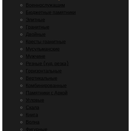
Военнослужащим
Бюджетные памятники
Элитные
Гранитные
Двойные
Кресты гранитные
Мусульманские
Мужчине
Резные (худ. резка)
Горизонтальные
Вертикальные
Комбинированные
Памятники с Аркой
Угловые
Скала
Книга
Волна
Фигурные