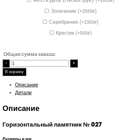
ФИО и даты (Пескоструй)
(
+
3000
₽
)
Золочение
(
+
2500
₽
)
Серебрение
(
+
2300
₽
)
Крестик
(
+
500
₽
)
Общая сумма заказа:
Quantity
В корзину
Описание
Детали
Описание
Горизонтальный памятник № 027
Размеры в мм