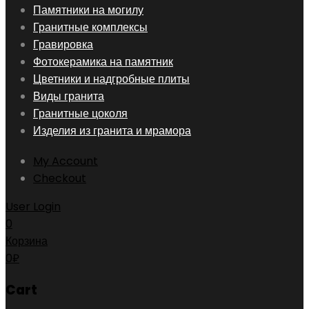
Skip
Памятники на могилу
to
Гранитные комплексы
content
Гравировка
Фотокерамика на памятник
Цветники и надгробные плиты
Виды гранита
Гранитные цоколя
Изделия из гранита и мрамора
My Account
Checkout
User Login
0
Корзина
0
₽
Cart