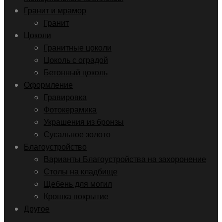
Гранит и мрамор
Гранит
Цоколи
Гранитные цоколи
Цоколь с оградой
Бетонный цоколь
Оформление
Гравировка
Фотокерамика
Украшения из бронзы
Сусальное золото
Благоустройство
Варианты Благоустройства на захоронение
Столы на кладбище
Щебень для могил
Крошка покрытие
Другое