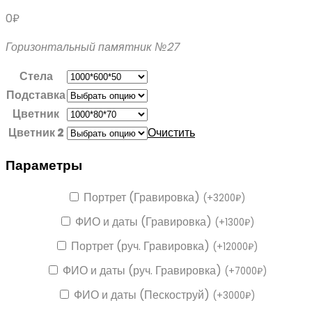
0
₽
Горизонтальный памятник №27
Стела
Подставка
Цветник
Цветник 2
Очистить
Параметры
Портрет (Гравировка)
(
+
3200
₽
)
ФИО и даты (Гравировка)
(
+
1300
₽
)
Портрет (руч. Гравировка)
(
+
12000
₽
)
ФИО и даты (руч. Гравировка)
(
+
7000
₽
)
ФИО и даты (Пескоструй)
(
+
3000
₽
)