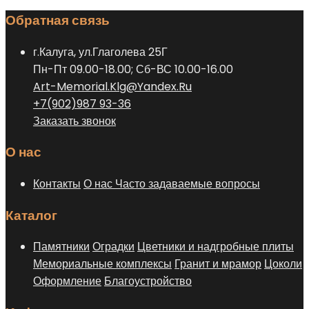
Опции
товара.
Обратная связь
можно
выбрать
г.Калуга, ул.Глаголева 25Г
на
Пн-Пт 09.00-18.00; Сб-ВС 10.00-16.00
странице
Art-Memorial.Klg@Yandex.Ru
товара.
+7(902)987 93-36
Заказать звонок
О нас
Контакты
О нас
Часто задаваемые вопросы
Каталог
Памятники
Оградки
Цветники и надгробные плиты
Мемориальные комплексы
Гранит и мрамор
Цоколи
Оформление
Благоустройство