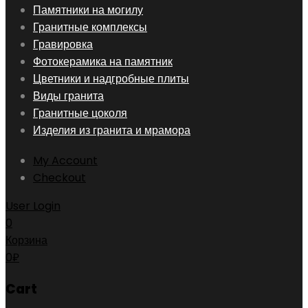
Skip
Памятники на могилу
to
Гранитные комплексы
content
Гравировка
Фотокерамика на памятник
Цветники и надгробные плиты
Виды гранита
Гранитные цоколя
Изделия из гранита и мрамора
My Account
Checkout
User Login
0
Корзина
0
₽
Cart