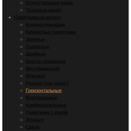
Искусственные венки
Траурные венки
Памятники на могилу
Военнослужащим
Бюджетные памятники
Элитные
Гранитные
Двойные
Кресты гранитные
Мусульманские
Мужчине
Резные (худ. резка)
Горизонтальные
Вертикальные
Комбинированные
Памятники с Аркой
Угловые
Скала