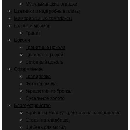
Мусульманские оградки
Цветники и надгробные плиты
Мемориальные комплексы
Гранит и мрамор
Гранит
Цоколи
Гранитные цоколи
Цоколь с оградой
Бетонный цоколь
Оформление
Гравировка
Фотокерамика
Украшения из бронзы
Сусальное золото
Благоустройство
Варианты Благоустройства на захоронение
Столы на кладбище
Щебень для могил