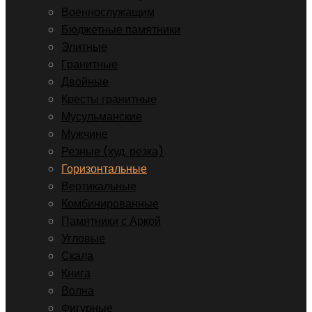
Военнослужащим
Бюджетные памятники
Элитные
Гранитные
Двойные
Кресты гранитные
Мусульманские
Мужчине
Резные (худ. резка)
Горизонтальные
Вертикальные
Комбинированные
Памятники с Аркой
Угловые
Скала
Книга
Волна
Фигурные