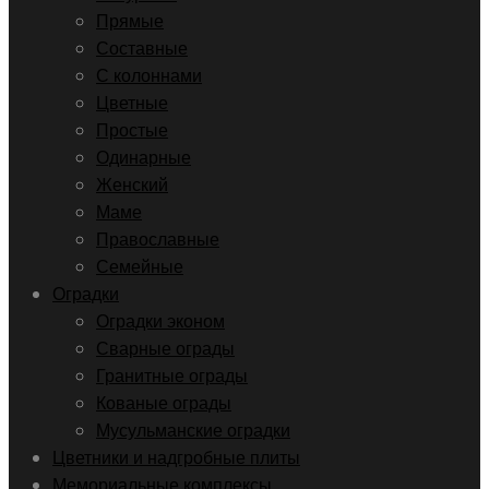
Прямые
Составные
С колоннами
Цветные
Простые
Одинарные
Женский
Маме
Православные
Семейные
Оградки
Оградки эконом
Сварные ограды
Гранитные ограды
Кованые ограды
Мусульманские оградки
Цветники и надгробные плиты
Мемориальные комплексы