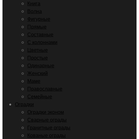
Книга
Волна
Фигурные
Прямые
Составные
С колоннами
Цветные
Простые
Одинарные
Женский
Маме
Православные
Семейные
Оградки
Оградки эконом
Сварные ограды
Гранитные ограды
Кованые ограды