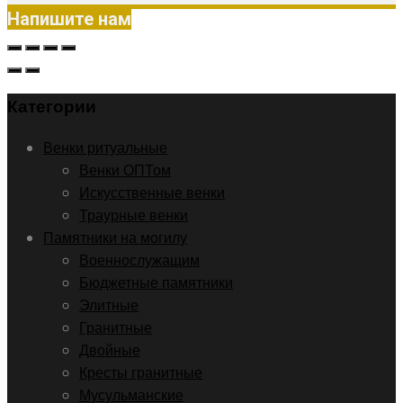
Напишите нам
Категории
Венки ритуальные
Венки ОПТом
Искусственные венки
Траурные венки
Памятники на могилу
Военнослужащим
Бюджетные памятники
Элитные
Гранитные
Двойные
Кресты гранитные
Мусульманские