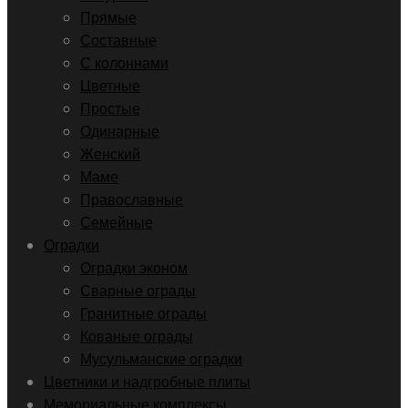
Прямые
Составные
С колоннами
Цветные
Простые
Одинарные
Женский
Маме
Православные
Семейные
Оградки
Оградки эконом
Сварные ограды
Гранитные ограды
Кованые ограды
Мусульманские оградки
Цветники и надгробные плиты
Мемориальные комплексы