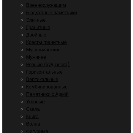
Военнослужащим
Бюджетные памятники
Элитные
Гранитные
Двойные
Кресты гранитные
Мусульманские
Мужчине
Резные (худ. резка)
Горизонтальные
Вертикальные
Комбинированные
Памятники с Аркой
Угловые
Скала
Книга
Волна
Фигурные