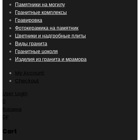
Skip
Памятники на могилу
to
Гранитные комплексы
content
Гравировка
Фотокерамика на памятник
Цветники и надгробные плиты
Виды гранита
Гранитные цоколя
Изделия из гранита и мрамора
My Account
Checkout
User Login
0
Корзина
0
₽
Cart