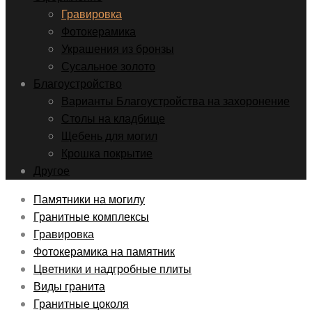
Гравировка
Фотокерамика
Украшения из бронзы
Сусальное золото
Благоустройство
Варианты Благоустройства на захоронение
Столы на кладбище
Щебень для могил
Крошка покрытие
Другое
Памятники на могилу
Гранитные комплексы
Гравировка
Фотокерамика на памятник
Цветники и надгробные плиты
Виды гранита
Гранитные цоколя