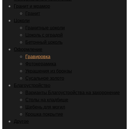
Гранит и мрамор
Гранит
Цоколи
Гранитные цоколи
Цоколь с оградой
Бетонный цоколь
Оформление
Гравировка
Фотокерамика
Украшения из бронзы
Сусальное золото
Благоустройство
Варианты Благоустройства на захоронение
Столы на кладбище
Щебень для могил
Крошка покрытие
Другое