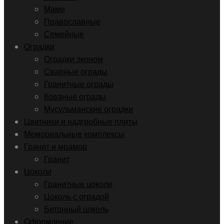
Маме
Православные
Семейные
Оградки
Оградки эконом
Сварные ограды
Гранитные ограды
Кованые ограды
Мусульманские оградки
Цветники и надгробные плиты
Мемориальные комплексы
Гранит и мрамор
Гранит
Цоколи
Гранитные цоколи
Цоколь с оградой
Бетонный цоколь
Оформление