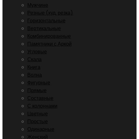
Мужчине
Резные (худ. резка)
Горизонтальные
Вертикальные
Комбинированные
Памятники с Аркой
Угловые
Скала
Книга
Волна
Фигурные
Прямые
Составные
С колоннами
Цветные
Простые
Одинарные
Женский