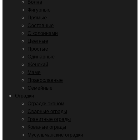
Волна
Фигурные
Прямые
Составные
С колоннами
Цветные
Простые
Одинарные
Женский
Маме
Православные
Семейные
Оградки
Оградки эконом
Сварные ограды
Гранитные ограды
Кованые ограды
Мусульманские оградки