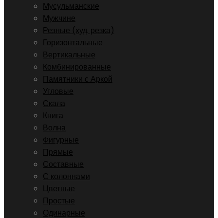
Мусульманские
Мужчине
Резные (худ. резка)
Горизонтальные
Вертикальные
Комбинированные
Памятники с Аркой
Угловые
Скала
Книга
Волна
Фигурные
Прямые
Составные
С колоннами
Цветные
Простые
Одинарные