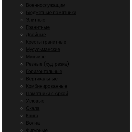
Военнослужащим
Бюджетные памятники
Элитные
Гранитные
Двойные
Кресты гранитные
Мусульманские
Мужчине
Резные (худ. резка)
Горизонтальные
Вертикальные
Комбинированные
Памятники с Аркой
Угловые
Скала
Книга
Волна
Фигурные