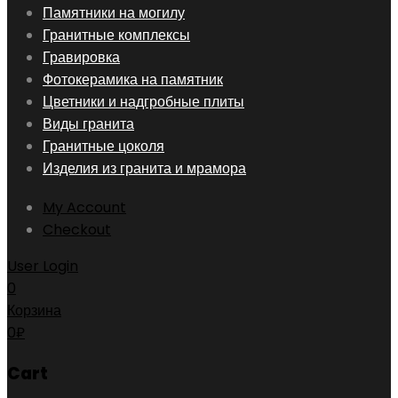
Skip
Памятники на могилу
to
Гранитные комплексы
content
Гравировка
Фотокерамика на памятник
Цветники и надгробные плиты
Виды гранита
Гранитные цоколя
Изделия из гранита и мрамора
My Account
Checkout
User Login
0
Корзина
0
₽
Cart