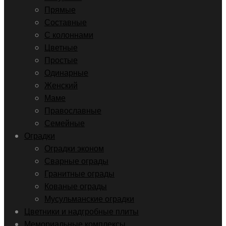
Прямые
Составные
С колоннами
Цветные
Простые
Одинарные
Женский
Маме
Православные
Семейные
Оградки
Оградки эконом
Сварные ограды
Гранитные ограды
Кованые ограды
Мусульманские оградки
Цветники и надгробные плиты
Мемориальные комплексы