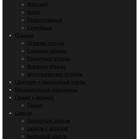
Женский
Маме
Православные
Семейные
Оградки
Оградки эконом
Сварные ограды
Гранитные ограды
Кованые ограды
Мусульманские оградки
Цветники и надгробные плиты
Мемориальные комплексы
Гранит и мрамор
Гранит
Цоколи
Гранитные цоколи
Цоколь с оградой
Бетонный цоколь