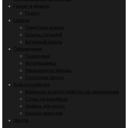
Гранит и мрамор
Гранит
Цоколи
Гранитные цоколи
Цоколь с оградой
Бетонный цоколь
Оформление
Гравировка
Фотокерамика
Украшения из бронзы
Сусальное золото
Благоустройство
Варианты Благоустройства на захоронение
Столы на кладбище
Щебень для могил
Крошка покрытие
Другое