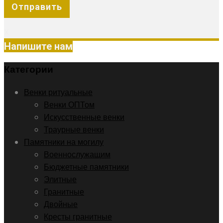
X
Напишите нам
Категории
Венки ритуальные
Венки ОПТом
Искусственные венки
Траурные венки
Памятники на могилу
Военнослужащим
Бюджетные памятники
Элитные
Гранитные
Двойные
Кресты гранитные