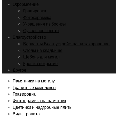
Оформление
Гравировка
Фотокерамика
Украшения из бронзы
Сусальное золото
Благоустройство
Варианты Благоустройства на захоронение
Столы на кладбище
Щебень для могил
Крошка покрытие
Другое
Памятники на могилу
Гранитные комплексы
Гравировка
Фотокерамика на памятник
Цветники и надгробные плиты
Виды гранита