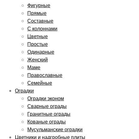
Фигурные
Прямые
Составные
С колоннами
Цветные
Простые
Одинарные
Женский
Маме
Православные
Семейные
Оградки
Оградки эконом
Сварные ограды
Гранитные ограды
Кованые ограды
Мусульманские оградки
Цветники и надгробные плиты