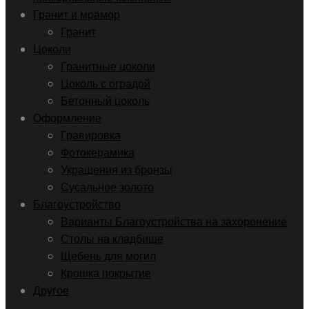
Гранит и мрамор
Гранит
Цоколи
Гранитные цоколи
Цоколь с оградой
Бетонный цоколь
Оформление
Гравировка
Фотокерамика
Украшения из бронзы
Сусальное золото
Благоустройство
Варианты Благоустройства на захоронение
Столы на кладбище
Щебень для могил
Крошка покрытие
Другое