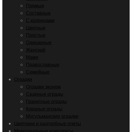
Прямые
Составные
С колоннами
Цветные
Простые
Одинарные
Женский
Маме
Православные
Семейные
Оградки
Оградки эконом
Сварные ограды
Гранитные ограды
Кованые ограды
Мусульманские оградки
Цветники и надгробные плиты
Мемориальные комплексы