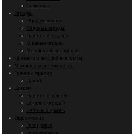
Семейные
Оградки
Оградки эконом
Сварные ограды
Гранитные ограды
Кованые ограды
Мусульманские оградки
Цветники и надгробные плиты
Мемориальные комплексы
Гранит и мрамор
Гранит
Цоколи
Гранитные цоколи
Цоколь с оградой
Бетонный цоколь
Оформление
Гравировка
Фотокерамика