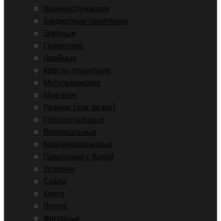
Военнослужащим
Бюджетные памятники
Элитные
Гранитные
Двойные
Кресты гранитные
Мусульманские
Мужчине
Резные (худ. резка)
Горизонтальные
Вертикальные
Комбинированные
Памятники с Аркой
Угловые
Скала
Книга
Волна
Фигурные