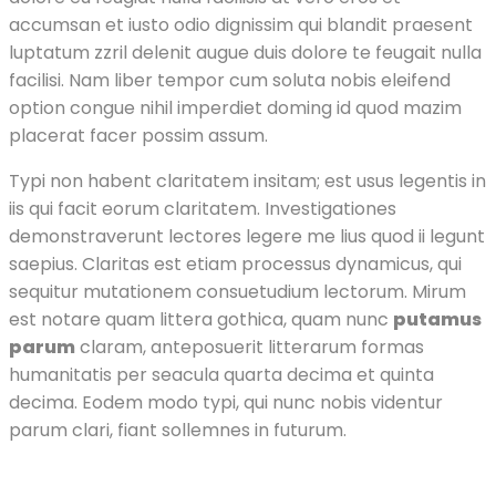
accumsan et iusto odio dignissim qui blandit praesent
luptatum zzril delenit augue duis dolore te feugait nulla
facilisi. Nam liber tempor cum soluta nobis eleifend
option congue nihil imperdiet doming id quod mazim
placerat facer possim assum.
Typi non habent claritatem insitam; est usus legentis in
iis qui facit eorum claritatem. Investigationes
demonstraverunt lectores legere me lius quod ii legunt
saepius. Claritas est etiam processus dynamicus, qui
sequitur mutationem consuetudium lectorum. Mirum
est notare quam littera gothica, quam nunc
putamus
parum
claram, anteposuerit litterarum formas
humanitatis per seacula quarta decima et quinta
decima. Eodem modo typi, qui nunc nobis videntur
parum clari, fiant sollemnes in futurum.