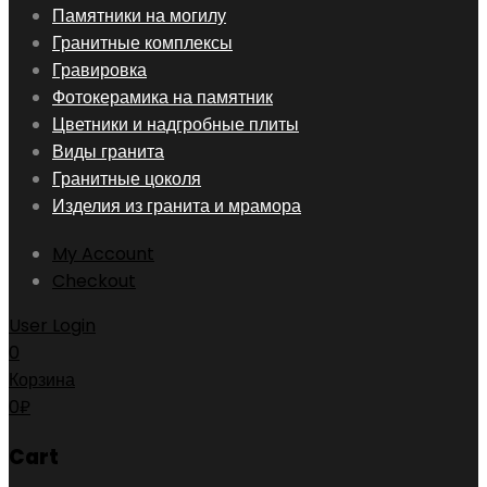
Skip
Памятники на могилу
to
Гранитные комплексы
content
Гравировка
Фотокерамика на памятник
Цветники и надгробные плиты
Виды гранита
Гранитные цоколя
Изделия из гранита и мрамора
My Account
Checkout
User Login
0
Корзина
0
₽
Cart