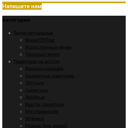
Напишите нам
Категории
Венки ритуальные
Венки ОПТом
Искусственные венки
Траурные венки
Памятники на могилу
Военнослужащим
Бюджетные памятники
Элитные
Гранитные
Двойные
Кресты гранитные
Мусульманские
Мужчине
Резные (худ. резка)