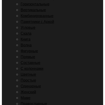
Горизонтальные
Вертикальные
Комбинированные
Памятники с Аркой
Угловые
Скала
Книга
Волна
Фигурные
Прямые
Составные
С колоннами
Цветные
Простые
Одинарные
Женский
Маме
Православные