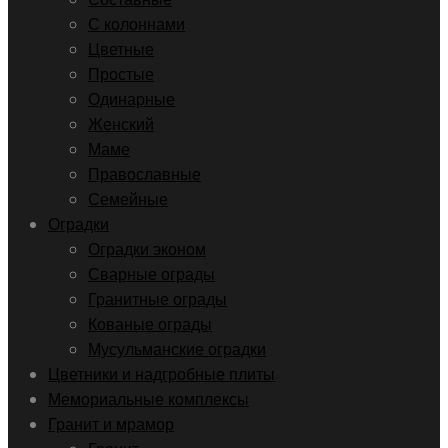
С колоннами
Цветные
Простые
Одинарные
Женский
Маме
Православные
Семейные
Оградки
Оградки эконом
Сварные ограды
Гранитные ограды
Кованые ограды
Мусульманские оградки
Цветники и надгробные плиты
Мемориальные комплексы
Гранит и мрамор