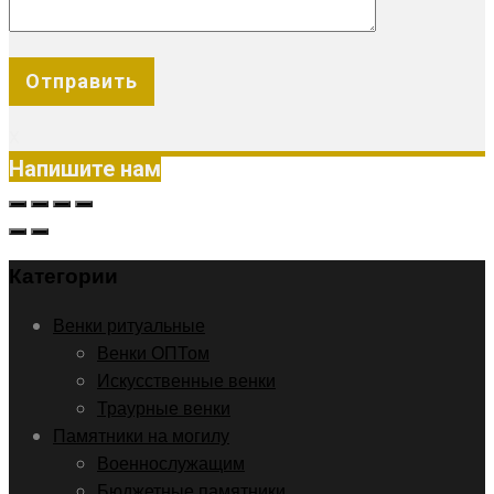
X
Напишите нам
Категории
Венки ритуальные
Венки ОПТом
Искусственные венки
Траурные венки
Памятники на могилу
Военнослужащим
Бюджетные памятники