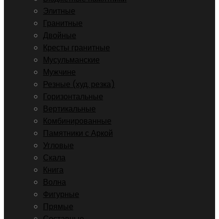
Элитные
Гранитные
Двойные
Кресты гранитные
Мусульманские
Мужчине
Резные (худ. резка)
Горизонтальные
Вертикальные
Комбинированные
Памятники с Аркой
Угловые
Скала
Книга
Волна
Фигурные
Прямые
Составные