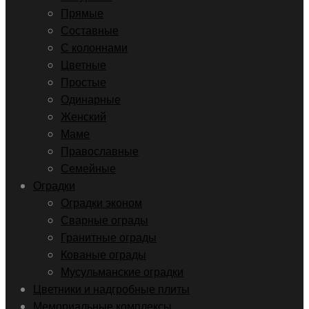
Прямые
Составные
С колоннами
Цветные
Простые
Одинарные
Женский
Маме
Православные
Семейные
Оградки
Оградки эконом
Сварные ограды
Гранитные ограды
Кованые ограды
Мусульманские оградки
Цветники и надгробные плиты
Мемориальные комплексы