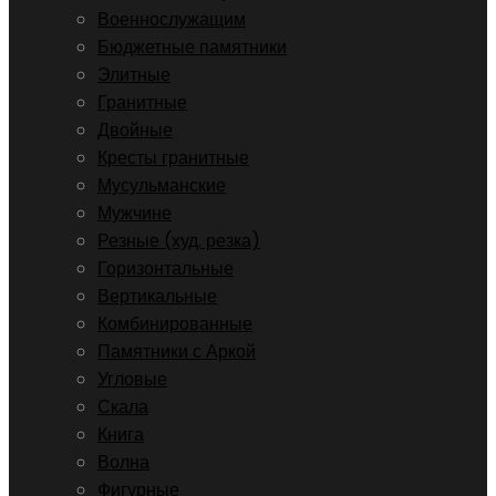
Военнослужащим
Бюджетные памятники
Элитные
Гранитные
Двойные
Кресты гранитные
Мусульманские
Мужчине
Резные (худ. резка)
Горизонтальные
Вертикальные
Комбинированные
Памятники с Аркой
Угловые
Скала
Книга
Волна
Фигурные