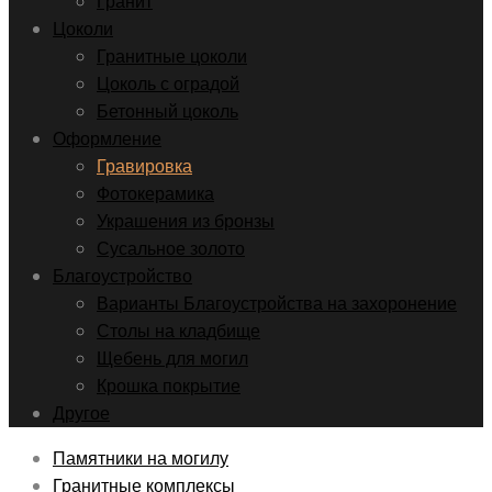
Гранит
Цоколи
Гранитные цоколи
Цоколь с оградой
Бетонный цоколь
Оформление
Гравировка
Фотокерамика
Украшения из бронзы
Сусальное золото
Благоустройство
Варианты Благоустройства на захоронение
Столы на кладбище
Щебень для могил
Крошка покрытие
Другое
Памятники на могилу
Гранитные комплексы