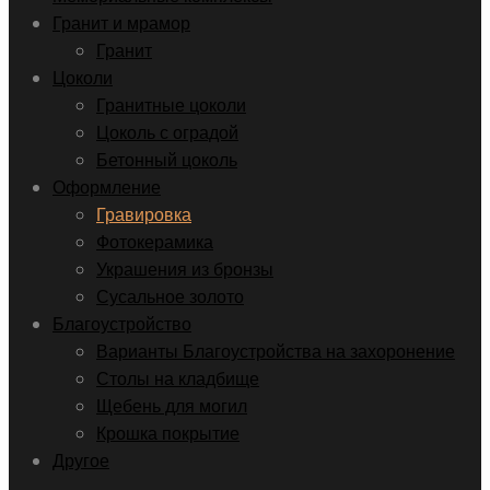
Гранит и мрамор
Гранит
Цоколи
Гранитные цоколи
Цоколь с оградой
Бетонный цоколь
Оформление
Гравировка
Фотокерамика
Украшения из бронзы
Сусальное золото
Благоустройство
Варианты Благоустройства на захоронение
Столы на кладбище
Щебень для могил
Крошка покрытие
Другое