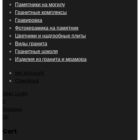
Skip
Памятники на могилу
to
Гранитные комплексы
content
Гравировка
Фотокерамика на памятник
Цветники и надгробные плиты
Виды гранита
Гранитные цоколя
Изделия из гранита и мрамора
My Account
Checkout
User Login
0
Корзина
0
₽
Cart