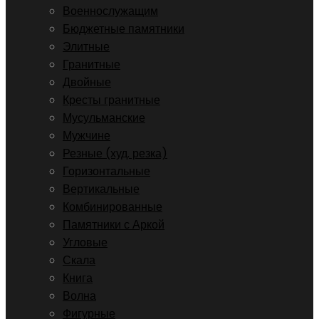
Военнослужащим
Бюджетные памятники
Элитные
Гранитные
Двойные
Кресты гранитные
Мусульманские
Мужчине
Резные (худ. резка)
Горизонтальные
Вертикальные
Комбинированные
Памятники с Аркой
Угловые
Скала
Книга
Волна
Фигурные