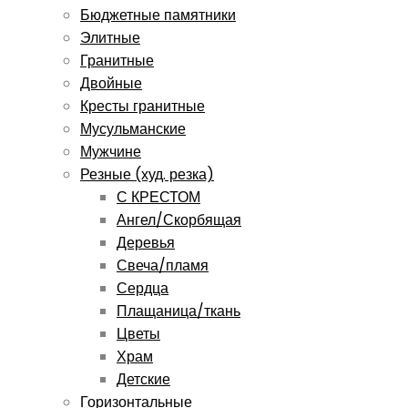
Бюджетные памятники
Элитные
Гранитные
Двойные
Кресты гранитные
Мусульманские
Мужчине
Резные (худ. резка)
С КРЕСТОМ
Ангел/Скорбящая
Деревья
Свеча/пламя
Сердца
Плащаница/ткань
Цветы
Храм
Детские
Горизонтальные