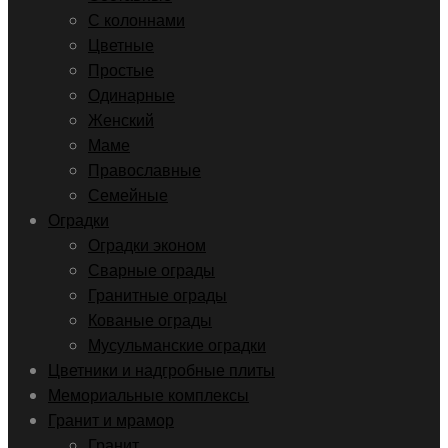
С колоннами
Цветные
Простые
Одинарные
Женский
Маме
Православные
Семейные
Оградки
Оградки эконом
Сварные ограды
Гранитные ограды
Кованые ограды
Мусульманские оградки
Цветники и надгробные плиты
Мемориальные комплексы
Гранит и мрамор
Гранит