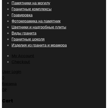
Skip
Памятники на могилу
to
Гранитные комплексы
content
Гравировка
Фотокерамика на памятник
Цветники и надгробные плиты
Виды гранита
Гранитные цоколя
Изделия из гранита и мрамора
My Account
Checkout
User Login
0
Корзина
0
₽
Cart