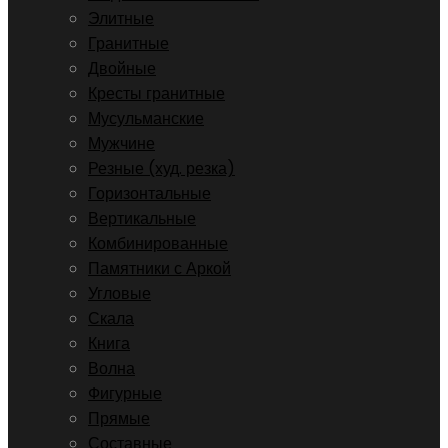
Элитные
Гранитные
Двойные
Кресты гранитные
Мусульманские
Мужчине
Резные (худ. резка)
Горизонтальные
Вертикальные
Комбинированные
Памятники с Аркой
Угловые
Скала
Книга
Волна
Фигурные
Прямые
Составные