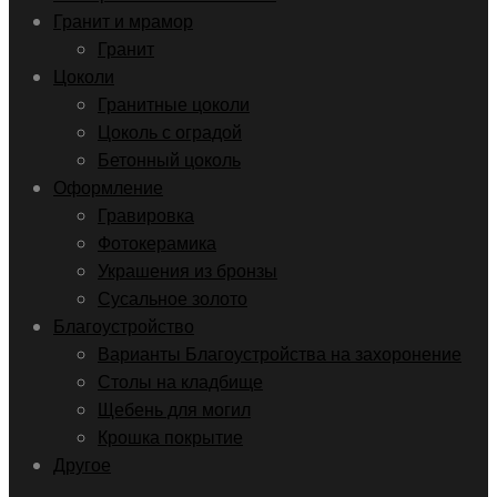
Гранит и мрамор
Гранит
Цоколи
Гранитные цоколи
Цоколь с оградой
Бетонный цоколь
Оформление
Гравировка
Фотокерамика
Украшения из бронзы
Сусальное золото
Благоустройство
Варианты Благоустройства на захоронение
Столы на кладбище
Щебень для могил
Крошка покрытие
Другое