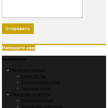
X
Напишите нам
Категории
Венки ритуальные
Венки ОПТом
Искусственные венки
Траурные венки
Памятники на могилу
Военнослужащим
Бюджетные памятники