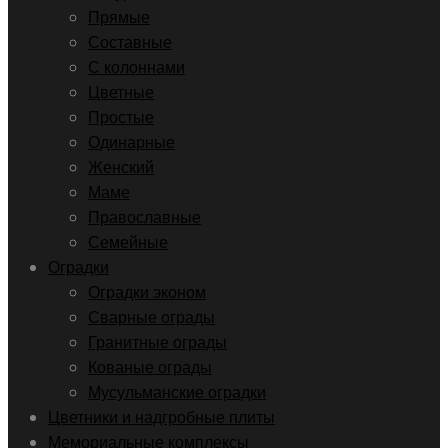
Прямые
Составные
С колоннами
Цветные
Простые
Одинарные
Женский
Маме
Православные
Семейные
Оградки
Оградки эконом
Сварные ограды
Гранитные ограды
Кованые ограды
Мусульманские оградки
Цветники и надгробные плиты
Мемориальные комплексы