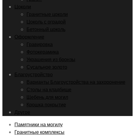
Цоколи
Гранитные цоколи
Цоколь с оградой
Бетонный цоколь
Оформление
Гравировка
Фотокерамика
Украшения из бронзы
Сусальное золото
Благоустройство
Варианты Благоустройства на захоронение
Столы на кладбище
Щебень для могил
Крошка покрытие
Другое
Памятники на могилу
Гранитные комплексы