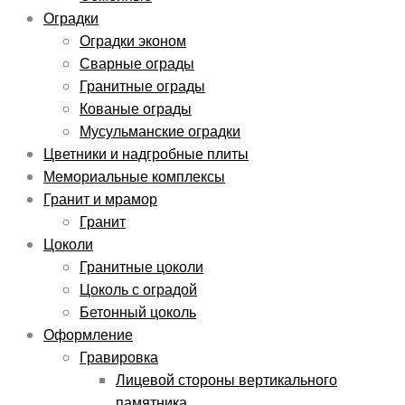
Оградки
Оградки эконом
Сварные ограды
Гранитные ограды
Кованые ограды
Мусульманские оградки
Цветники и надгробные плиты
Мемориальные комплексы
Гранит и мрамор
Гранит
Цоколи
Гранитные цоколи
Цоколь с оградой
Бетонный цоколь
Оформление
Гравировка
Лицевой стороны вертикального
памятника