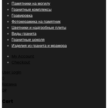
Skip
Памятники на могилу
to
Гранитные комплексы
content
Гравировка
Фотокерамика на памятник
Цветники и надгробные плиты
Виды гранита
Гранитные цоколя
Изделия из гранита и мрамора
My Account
Checkout
User Login
0
Корзина
0
₽
Cart