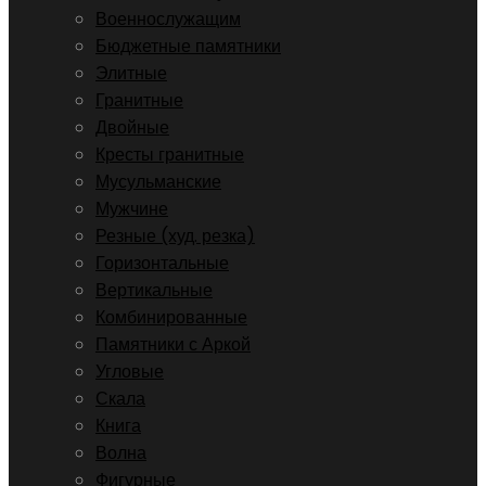
Военнослужащим
Бюджетные памятники
Элитные
Гранитные
Двойные
Кресты гранитные
Мусульманские
Мужчине
Резные (худ. резка)
Горизонтальные
Вертикальные
Комбинированные
Памятники с Аркой
Угловые
Скала
Книга
Волна
Фигурные