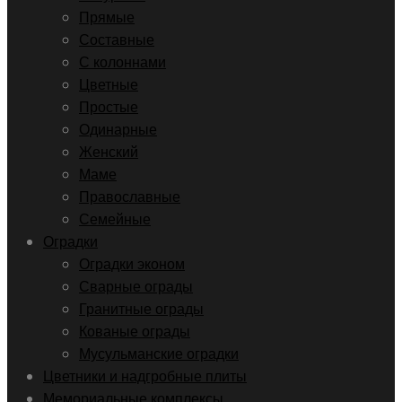
Прямые
Составные
С колоннами
Цветные
Простые
Одинарные
Женский
Маме
Православные
Семейные
Оградки
Оградки эконом
Сварные ограды
Гранитные ограды
Кованые ограды
Мусульманские оградки
Цветники и надгробные плиты
Мемориальные комплексы