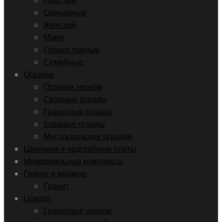
Простые
Одинарные
Женский
Маме
Православные
Семейные
Оградки
Оградки эконом
Сварные ограды
Гранитные ограды
Кованые ограды
Мусульманские оградки
Цветники и надгробные плиты
Мемориальные комплексы
Гранит и мрамор
Гранит
Цоколи
Гранитные цоколи