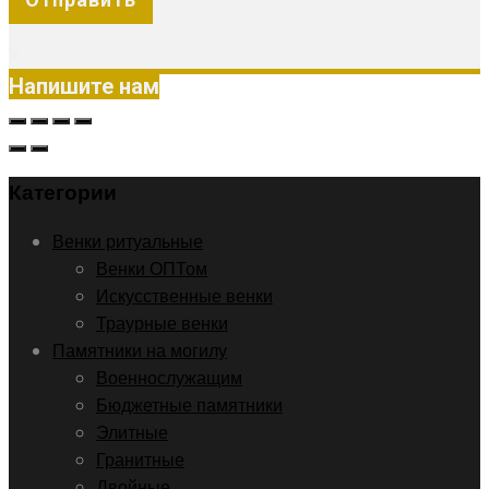
X
Напишите нам
Категории
Венки ритуальные
Венки ОПТом
Искусственные венки
Траурные венки
Памятники на могилу
Военнослужащим
Бюджетные памятники
Элитные
Гранитные
Двойные