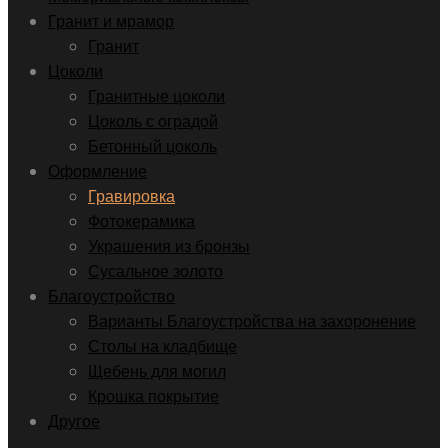
Гранит и мрамор
Гранит
Цоколи
Гранитные цоколи
Цоколь с оградой
Бетонный цоколь
Оформление
Гравировка
Фотокерамика
Украшения из бронзы
Сусальное золото
Благоустройство
Варианты Благоустройства на захоронение
Столы на кладбище
Щебень для могил
Крошка покрытие
Другое