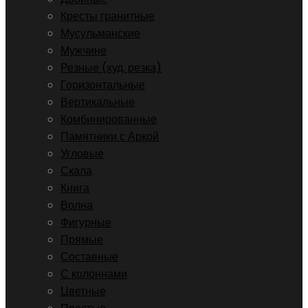
Кресты гранитные
Мусульманские
Мужчине
Резные (худ. резка)
Горизонтальные
Вертикальные
Комбинированные
Памятники с Аркой
Угловые
Скала
Книга
Волна
Фигурные
Прямые
Составные
С колоннами
Цветные