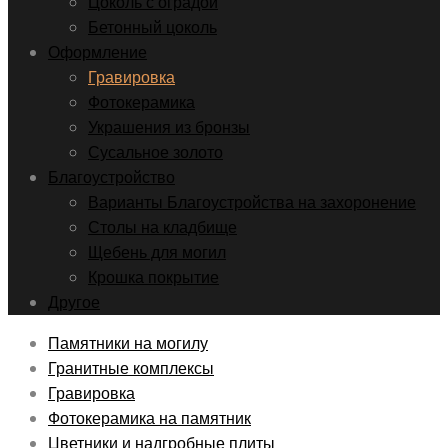
Цоколь с оградой
Бетонный цоколь
Оформление
Гравировка
Фотокерамика
Украшения из бронзы
Сусальное золото
Благоустройство
Варианты Благоустройства на захоронение
Столы на кладбище
Щебень для могил
Крошка покрытие
Другое
Памятники на могилу
Гранитные комплексы
Гравировка
Фотокерамика на памятник
Цветники и надгробные плиты