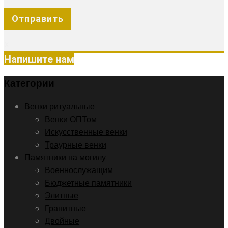
X
Напишите нам
Категории
Венки ритуальные
Венки ОПТом
Искусственные венки
Траурные венки
Памятники на могилу
Военнослужащим
Бюджетные памятники
Элитные
Гранитные
Двойные