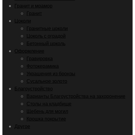
Гранит и мрамор
Гранит
Цоколи
Гранитные цоколи
Цоколь с оградой
Бетонный цоколь
Оформление
Гравировка
Фотокерамика
Украшения из бронзы
Сусальное золото
Благоустройство
Варианты Благоустройства на захоронение
Столы на кладбище
Щебень для могил
Крошка покрытие
Другое