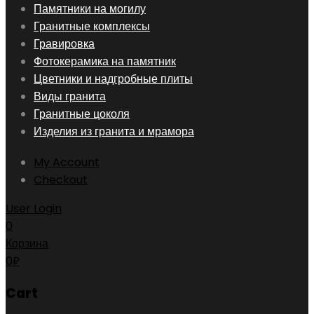
Skip
Памятники на могилу
to
Гранитные комплексы
content
Гравировка
Фотокерамика на памятник
Цветники и надгробные плиты
Виды гранита
Гранитные цоколя
Изделия из гранита и мрамора
My Account
Checkout
User Login
0
Корзина
0
₽
Cart