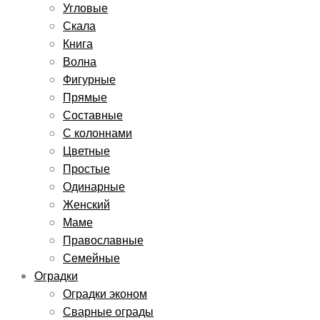
Угловые
Скала
Книга
Волна
Фигурные
Прямые
Составные
С колоннами
Цветные
Простые
Одинарные
Женский
Маме
Православные
Семейные
Оградки
Оградки эконом
Сварные ограды