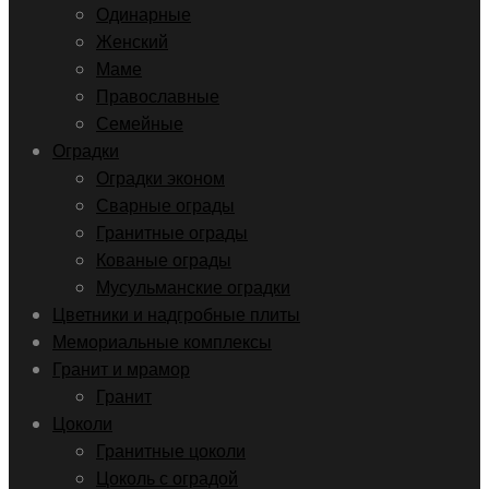
Одинарные
Женский
Маме
Православные
Семейные
Оградки
Оградки эконом
Сварные ограды
Гранитные ограды
Кованые ограды
Мусульманские оградки
Цветники и надгробные плиты
Мемориальные комплексы
Гранит и мрамор
Гранит
Цоколи
Гранитные цоколи
Цоколь с оградой