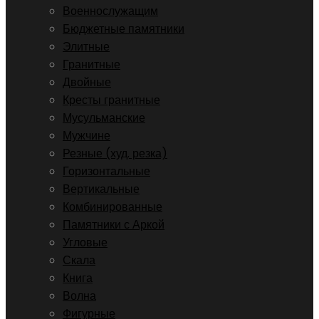
Военнослужащим
Бюджетные памятники
Элитные
Гранитные
Двойные
Кресты гранитные
Мусульманские
Мужчине
Резные (худ. резка)
Горизонтальные
Вертикальные
Комбинированные
Памятники с Аркой
Угловые
Скала
Книга
Волна
Фигурные