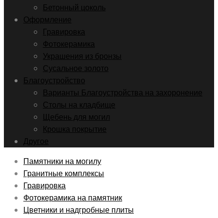
Бетонный цоколь
Оформление
Гравировка
Фотокерамика
Украшения из бронзы
Сусальное золото
Благоустройство
Варианты Благоустройства на захоронение
Столы на кладбище
Щебень для могил
Крошка покрытие
Другое
Памятники на могилу
Гранитные комплексы
Гравировка
Фотокерамика на памятник
Цветники и надгробные плиты