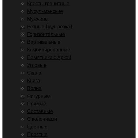
Кресты гранитные
Мусульманские
Мужчине
Резные (худ. резка)
Горизонтальные
Вертикальные
Комбинированные
Памятники с Аркой
Угловые
Скала
Книга
Волна
Фигурные
Прямые
Составные
С колоннами
Цветные
Простые