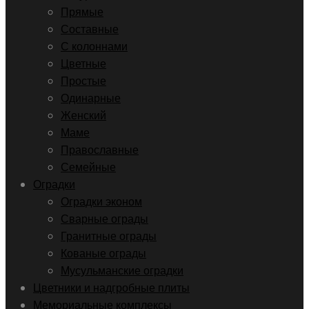
Прямые
Составные
С колоннами
Цветные
Простые
Одинарные
Женский
Маме
Православные
Семейные
Оградки
Оградки эконом
Сварные ограды
Гранитные ограды
Кованые ограды
Мусульманские оградки
Цветники и надгробные плиты
Мемориальные комплексы