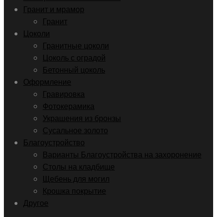
Гранит и мрамор
Гранит
Цоколи
Гранитные цоколи
Цоколь с оградой
Бетонный цоколь
Оформление
Гравировка
Фотокерамика
Украшения из бронзы
Сусальное золото
Благоустройство
Варианты Благоустройства на захоронение
Столы на кладбище
Щебень для могил
Крошка покрытие
Другое