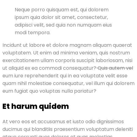
Neque porro quisquam est, qui dolorem
ipsum quia dolor sit amet, consectetur,
adipisci velit, sed quia non numquam eius
modi tempora.
Incidunt ut labore et dolore magnam aliquam quaerat
voluptatem. Ut enim ad minima veniam, quis nostrum
exercitationem ullam corporis suscipit laboriosam, nisi
ut aliquid ex ea commodi consequatur?
Quis autem vel
eum iure reprehenderit qui in ea voluptate velit esse
quam nihil molestiae consequatur, vel illum qui dolorem
eum fugiat quo voluptas nulla pariatur?
Et harum quidem
At vero eos et accusamus et iusto odio dignissimos
ducimus qui blanditiis praesentium voluptatum deleniti
atque corrupti quos dolores et quas molestias