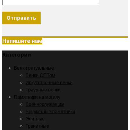
X
Напишите нам
Категории
Венки ритуальные
Венки ОПТом
Искусственные венки
Траурные венки
Памятники на могилу
Военнослужащим
Бюджетные памятники
Элитные
Гранитные