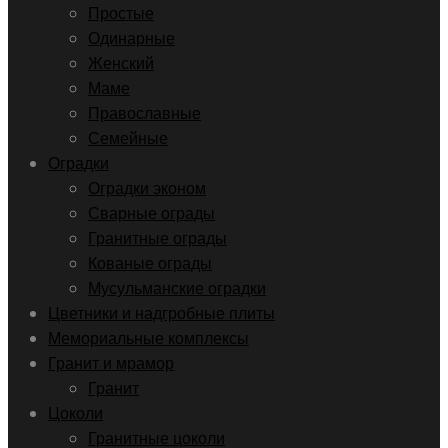
Простые
Одинарные
Женский
Маме
Православные
Семейные
Оградки
Оградки эконом
Сварные ограды
Гранитные ограды
Кованые ограды
Мусульманские оградки
Цветники и надгробные плиты
Мемориальные комплексы
Гранит и мрамор
Гранит
Цоколи
Гранитные цоколи