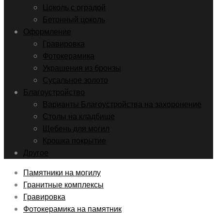
Цоколь с оградой
Бетонный цоколь
Оформление
Гравировка
Фотокерамика
Украшения из бронзы
Сусальное золото
Благоустройство
Варианты Благоустройства на захоронение
Столы на кладбище
Щебень для могил
Крошка покрытие
Другое
Памятники на могилу
Гранитные комплексы
Гравировка
Фотокерамика на памятник