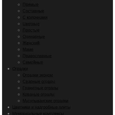
Прямые
Составные
С колоннами
Цветные
Простые
Одинарные
Женский
Маме
Православные
Семейные
Оградки
Оградки эконом
Сварные ограды
Гранитные ограды
Кованые ограды
Мусульманские оградки
Цветники и надгробные плиты
Мемориальные комплексы