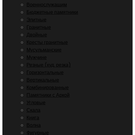
Военнослужащим
Бюджетные памятники
Элитные
Гранитные
Двойные
Кресты гранитные
Мусульманские
Мужчине
Резные (худ. резка)
Горизонтальные
Вертикальные
Комбинированные
Памятники с Аркой
Угловые
Скала
Книга
Волна
Фигурные