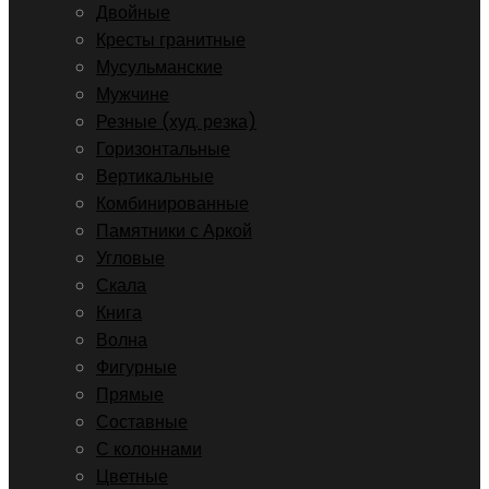
Двойные
Кресты гранитные
Мусульманские
Мужчине
Резные (худ. резка)
Горизонтальные
Вертикальные
Комбинированные
Памятники с Аркой
Угловые
Скала
Книга
Волна
Фигурные
Прямые
Составные
С колоннами
Цветные