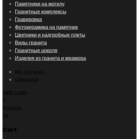
Skip
Памятники на могилу
to
Гранитные комплексы
content
Гравировка
Фотокерамика на памятник
Цветники и надгробные плиты
Виды гранита
Гранитные цоколя
Изделия из гранита и мрамора
My Account
Checkout
User Login
0
Корзина
0
₽
Cart